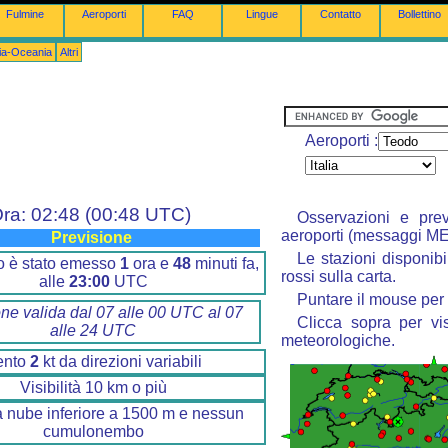
Fulmine
Aeroporti
FAQ
Lingue
Contatto
Bollettino
lia-Oceania
Altri
Aeroporti :
ra: 02:48 (00:48 UTC)
Osservazioni e prev
aeroporti (messaggi M
Previsione
Le stazioni disponibi
ino è stato emesso
1
ora e
48
minuti fa,
rossi sulla carta.
alle
23:00
UTC
Puntare il mouse per 
one valida dal 07 alle 00 UTC al 07
Clicca sopra per vis
alle 24 UTC
meteorologiche.
ento
2
kt da direzioni variabili
Visibilità 10 km o più
 nube inferiore a 1500 m e nessun
cumulonembo