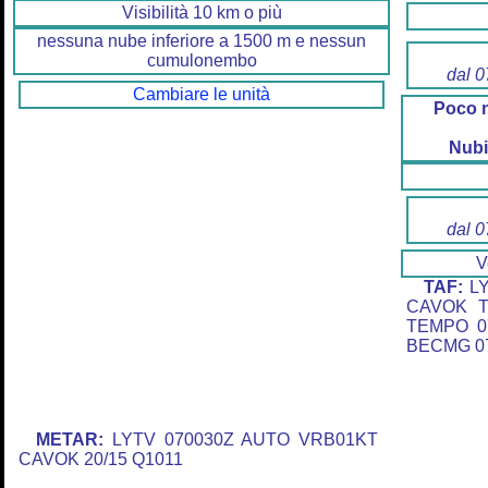
Visibilità 10 km o più
nessuna nube inferiore a 1500 m e nessun
cumulonembo
dal 0
Cambiare le unità
Poco 
Nubi
dal 0
V
TAF:
LY
CAVOK T
TEMPO 0
BECMG 07
METAR:
LYTV 070030Z AUTO VRB01KT
CAVOK 20/15 Q1011