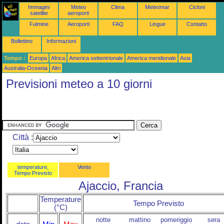
Immagini
Meteo
Clima
Meteomar
Cicloni
satellite
aeroporti
Fulmine
Aeroporti
FAQ
Lingue
Contatto
Bollettino
Informazioni
Tempo :
Europa
Africa
America settentrionale
America meridionale
Asia
Australia-Oceania
Altri
Previsioni meteo a 10 giorni
Città :
temperature,
Vento
Tempo Previsto
Ajaccio, Francia
Temperature
Tempo Previsto
(°C)
notte
mattino
pomeriggio
sera