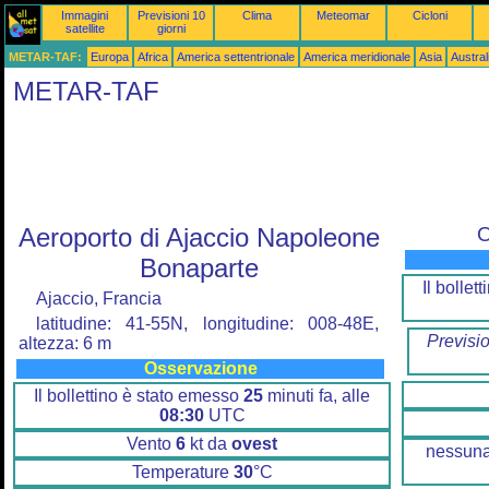
Immagini
Previsioni 10
Clima
Meteomar
Cicloni
satellite
giorni
METAR-TAF:
Europa
Africa
America settentrionale
America meridionale
Asia
Austra
METAR-TAF
Aeroporto di Ajaccio Napoleone
O
Bonaparte
Il bolle
Ajaccio, Francia
latitudine: 41-55N, longitudine: 008-48E,
Previsi
altezza: 6 m
Osservazione
Il bollettino è stato emesso
25
minuti fa, alle
08:30
UTC
Vento
6
kt da
ovest
nessuna
Temperature
30
°C