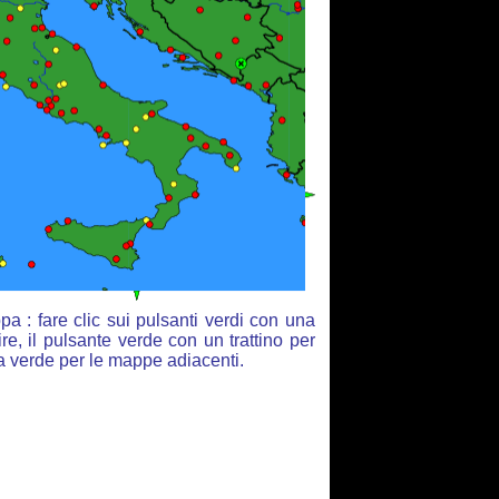
a : fare clic sui pulsanti verdi con una
re, il pulsante verde con un trattino per
ia verde per le mappe adiacenti.