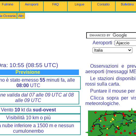
Fulmine
Aeroporti
FAQ
Lingue
Contatto
Bollettino
lia-Oceania
Altri
Aeroporti :
ra: 10:55 (08:55 UTC)
Osservazioni e prev
aeroporti (messaggi M
Previsione
Le stazioni disponibi
ttino è stato emesso
55
minuti fa, alle
rossi sulla carta.
08:00
UTC
Puntare il mouse per 
one valida dal 07 alle 09 UTC al 08
Clicca sopra per vis
alle 09 UTC
meteorologiche.
Vento
10
kt da
sud-ovest
Visibilità 10 km o più
 nube inferiore a 1500 m e nessun
cumulonembo