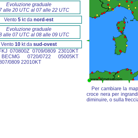
Evoluzione graduale
7 alle 20 UTC al 07 alle 22 UTC
Vento
5
kt da
nord-est
Evoluzione graduale
8 alle 07 UTC al 08 alle 09 UTC
Vento
10
kt da
sud-ovest
KJ 070800Z 0709/0809 23010KT
BECMG 0720/0722 05005KT
07/0809 22010KT
Per cambiare la mapp
croce nera per ingrandi
diminuire, o sulla frecc