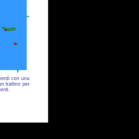
 verdi con una
n trattino per
enti.