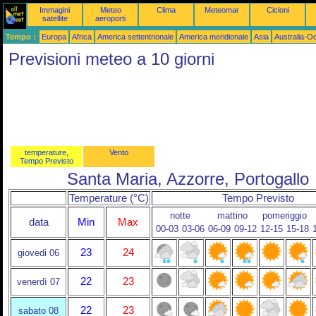
Immagini
Meteo
Clima
Meteomar
Cicloni
satellite
aeroporti
Tempo :
Europa
Africa
America settentrionale
America meridionale
Asia
Australia-O
Previsioni meteo a 10 giorni
temperature,
Vento
Tempo Previsto
Santa Maria, Azzorre, Portogallo
Temperature (°C)
Tempo Previsto
notte
mattino
pomeriggio
data
Min
Max
00-03
03-06
06-09
09-12
12-15
15-18
23
24
giovedi 06
22
23
venerdì 07
22
23
sabato 08