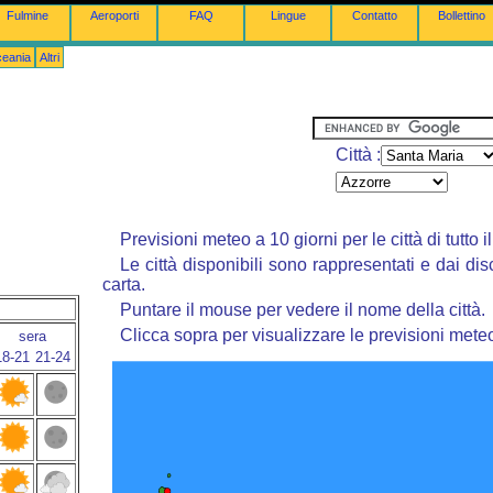
Fulmine
Aeroporti
FAQ
Lingue
Contatto
Bollettino
ceania
Altri
Città :
Previsioni meteo a 10 giorni per le città di tutto 
Le città disponibili sono rappresentati e dai dis
carta.
Puntare il mouse per vedere il nome della città.
Clicca sopra per visualizzare le previsioni mete
sera
18-21
21-24