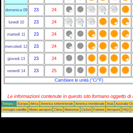
23
24
domenica 09
23
24
lunedi 10
23
24
martedì 11
23
24
mercoledì 12
23
24
giovedi 13
23
25
venerdì 14
Cambiare le unità (°C/°F)
Le informazioni contenute in questo sito formano oggetto d
Tempo :
Europa
Africa
America settentrionale
America meridionale
Asia
Australia-O
Immagini satellite
Meteo aeroporti
Clima
Meteomar
Cicloni
Fulmine
Aeroporti
FAQ
L