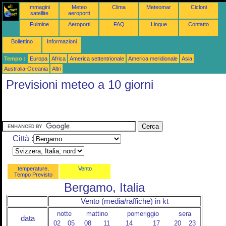
Immagini
Meteo
Clima
Meteomar
Cicloni
satellite
aeroporti
Fulmine
Aeroporti
FAQ
Lingue
Contatto
Bollettino
Informazioni
Tempo :
Europa
Africa
America settentrionale
America meridionale
Asia
Australia-Oceania
Altri
Previsioni meteo a 10 giorni
Città :
temperature,
Vento
Tempo Previsto
Bergamo, Italia
Vento (media/raffiche) in kt
notte
mattino
pomeriggio
sera
data
02
05
08
11
14
17
20
23