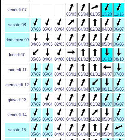
venerdì 07
03/03
03/04
01/05
13/23
11/16
sabato 08
07/08
05/04
03/04
03/03
04/03
02/02
04/03
06/07
domenica 09
04/03
04/03
02/03
03/03
04/03
02/02
05/04
06/06
lunedi 10
05/03
04/04
04/06
01/01
01/02
03/03
10/13
08/10
martedì 11
07/07
05/04
03/03
03/01
03/02
01/01
04/07
07/08
mercoledì 12
07/08
06/04
04/04
03/01
04/04
07/09
08/11
05/05
giovedi 13
07/07
04/04
03/03
03/01
05/03
03/02
06/07
06/07
venerdì 14
06/05
06/05
05/06
04/02
04/03
02/02
05/04
07/08
sabato 15
05/04
06/05
04/04
03/02
04/04
03/04
05/04
05/05