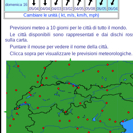
domenica 16
05/04
04/04
04/03
03/02
04/05
05/08
06/05
06/04
Cambiare le unità ( kt, m/s, km/h, mph)
Previsioni meteo a 10 giorni per le città di tutto il mondo.
Le città disponibili sono rappresentati e dai dischi ros
sulla carta.
Puntare il mouse per vedere il nome della città.
Clicca sopra per visualizzare le previsioni meteorologiche.