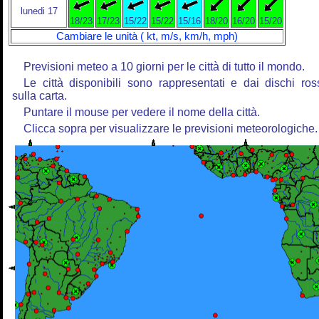
lunedi 17
18/23
17/23
15/22
15/22
15/16
18/20
16/20
15/20
Cambiare le unità ( kt, m/s, km/h, mph)
Previsioni meteo a 10 giorni per le città di tutto il mondo.
Le città disponibili sono rappresentati e dai dischi ros
sulla carta.
Puntare il mouse per vedere il nome della città.
Clicca sopra per visualizzare le previsioni meteorologiche.