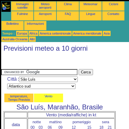
Immagini
Meteo
Clima
Meteomar
Cicloni
satellite
aeroporti
Fulmine
Aeroporti
FAQ
Lingue
Contatto
Bollettino
Informazioni
Tempo :
Europa
Africa
America settentrionale
America meridionale
Asia
Australia-Oceania
Altri
Previsioni meteo a 10 giorni
Città :
temperature,
Vento
Tempo Previsto
São Luís, Maranhão, Brasile
Vento (media/raffiche) in kt
notte
mattino
pomeriggio
sera
data
00
03
06
09
12
15
18
21