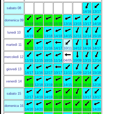
sabato 08
14/16
13/17
domenica 09
15/19
16/21
16/20
15/19
13/16
13/15
13/17
14/18
lunedi 10
14/19
17/21
13/18
14/18
14/15
12/11
12/14
15/18
martedì 11
16/20
12/17
11/16
14/17
10/11
14/12
14/16
14/17
mercoledì 12
11/15
11/15
10/15
11/14
04/05
10/09
13/15
12/14
giovedi 13
14/17
11/16
12/17
10/17
11/11
11/09
12/14
15/18
venerdì 14
16/19
12/18
13/19
16/18
14/15
16/15
16/18
12/16
sabato 15
12/17
14/19
14/19
15/18
16/16
16/17
13/17
13/17
domenica 16
14/20
14/20
15/22
15/21
18/20
19/20
16/21
14/20