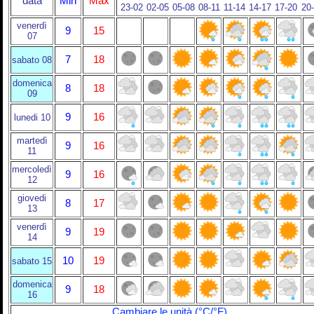
data
Min
Max
23-02
02-05
05-08
08-11
11-14
14-17
17-20
20
venerdì
9
15
07
7
18
sabato 08
domenica
8
18
09
9
16
lunedi 10
martedì
9
16
11
mercoledì
9
16
12
giovedi
8
17
13
venerdì
9
19
14
10
19
sabato 15
domenica
9
18
16
Cambiare le unità (°C/°F)