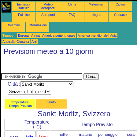
Immagini
Meteo
Clima
Meteomar
Cicloni
satellite
aeroporti
Fulmine
Aeroporti
FAQ
Lingue
Contatto
Bollettino
Informazioni
Tempo :
Europa
Africa
America settentrionale
America meridionale
Asia
Australia-Oceania
Altri
Previsioni meteo a 10 giorni
Città :
temperature,
Vento
Tempo Previsto
Sankt Moritz, Svizzera
Temperature
Tempo Previsto
(°C)
notte
mattino
pomeriggio
sera