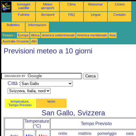
Immagini
Meteo
Clima
Meteomar
Cicloni
satellite
aeroporti
Fulmine
Aeroporti
FAQ
Lingue
Contatto
Bollettino
Informazioni
Tempo :
Europa
Africa
America settentrionale
America meridionale
Asia
Australia-Oceania
Altri
Previsioni meteo a 10 giorni
Città :
temperature,
Vento
Tempo Previsto
San Gallo, Svizzera
Temperature
Tempo Previsto
(°C)
notte
mattino
pomeriggio
sera