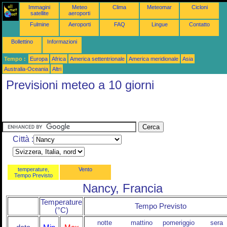
Immagini
Meteo
Clima
Meteomar
Cicloni
satellite
aeroporti
Fulmine
Aeroporti
FAQ
Lingue
Contatto
Bollettino
Informazioni
Tempo :
Europa
Africa
America settentrionale
America meridionale
Asia
Australia-Oceania
Altri
Previsioni meteo a 10 giorni
Città :
temperature,
Vento
Tempo Previsto
Nancy, Francia
Temperature
Tempo Previsto
(°C)
notte
mattino
pomeriggio
sera