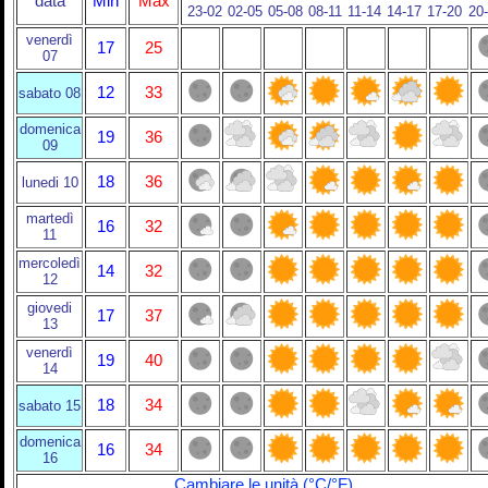
data
Min
Max
23-02
02-05
05-08
08-11
11-14
14-17
17-20
20
venerdì
17
25
07
12
33
sabato 08
domenica
19
36
09
18
36
lunedi 10
martedì
16
32
11
mercoledì
14
32
12
giovedi
17
37
13
venerdì
19
40
14
18
34
sabato 15
domenica
16
34
16
Cambiare le unità (°C/°F)