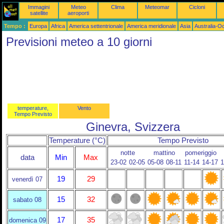
Immagini
Meteo
Clima
Meteomar
Cicloni
satellite
aeroporti
Tempo :
Europa
Africa
America settentrionale
America meridionale
Asia
Australia-O
Previsioni meteo a 10 giorni
temperature,
Vento
Tempo Previsto
Ginevra, Svizzera
Temperature (°C)
Tempo Previsto
notte
mattino
pomeriggio
data
Min
Max
23-02
02-05
05-08
08-11
11-14
14-17
1
19
29
venerdì 07
15
32
sabato 08
17
35
domenica 09