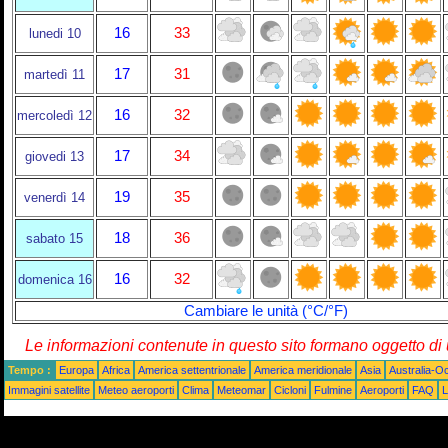
16
33
lunedi 10
17
31
martedì 11
16
32
mercoledì 12
17
34
giovedi 13
19
35
venerdì 14
18
36
sabato 15
16
32
domenica 16
Cambiare le unità (°C/°F)
Le informazioni contenute in questo sito formano oggetto d
Tempo :
Europa
Africa
America settentrionale
America meridionale
Asia
Australia-O
Immagini satellite
Meteo aeroporti
Clima
Meteomar
Cicloni
Fulmine
Aeroporti
FAQ
L