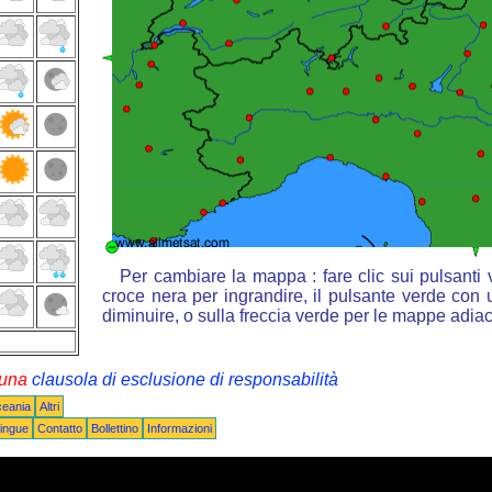
Per cambiare la mappa : fare clic sui pulsanti
croce nera per ingrandire, il pulsante verde con u
diminuire, o sulla freccia verde per le mappe adiac
i una
clausola di esclusione di responsabilità
ceania
Altri
ingue
Contatto
Bollettino
Informazioni