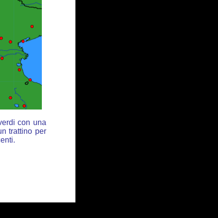
 verdi con una
n trattino per
enti.