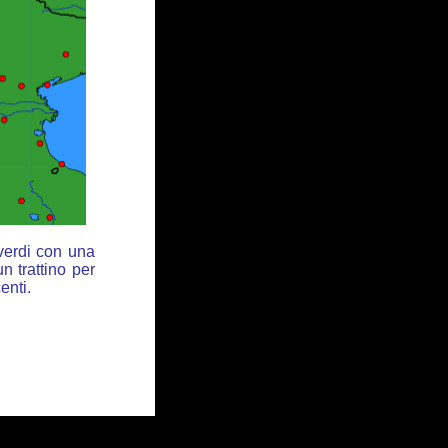
 verdi con una
n trattino per
enti.