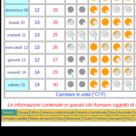
12
28
domenica 09
13
28
lunedi 10
13
25
martedì 11
13
26
mercoledì 12
12
27
giovedi 13
14
29
venerdì 14
14
30
sabato 15
Cambiare le unità (°C/°F)
Le informazioni contenute in questo sito formano oggetto d
Tempo :
Europa
Africa
America settentrionale
America meridionale
Asia
Australia-O
Immagini satellite
Meteo aeroporti
Clima
Meteomar
Cicloni
Fulmine
Aeroporti
FAQ
L