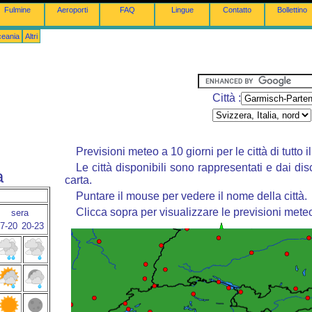
Fulmine
Aeroporti
FAQ
Lingue
Contatto
Bollettino
ceania
Altri
Città :
Previsioni meteo a 10 giorni per le città di tutto 
Le città disponibili sono rappresentati e dai dis
a
carta.
Puntare il mouse per vedere il nome della città.
Clicca sopra per visualizzare le previsioni mete
sera
7-20
20-23