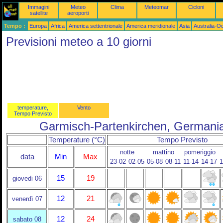
Immagini
Meteo
Clima
Meteomar
Cicloni
satellite
aeroporti
Tempo :
Europa
Africa
America settentrionale
America meridionale
Asia
Australia-O
Previsioni meteo a 10 giorni
temperature,
Vento
Tempo Previsto
Garmisch-Partenkirchen, Germani
Temperature (°C)
Tempo Previsto
notte
mattino
pomeriggio
data
Min
Max
23-02
02-05
05-08
08-11
11-14
14-17
1
15
19
giovedi 06
12
21
venerdì 07
12
24
sabato 08