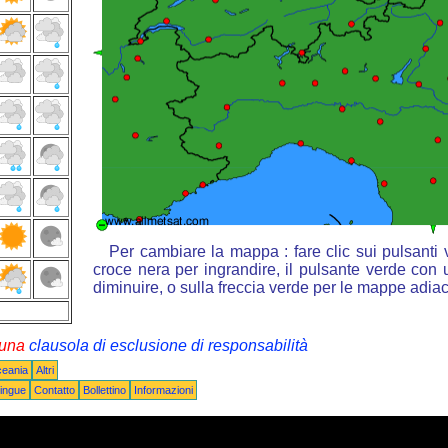
Per cambiare la mappa : fare clic sui pulsanti
croce nera per ingrandire, il pulsante verde con u
diminuire, o sulla freccia verde per le mappe adiac
i una
clausola di esclusione di responsabilità
ceania
Altri
ingue
Contatto
Bollettino
Informazioni