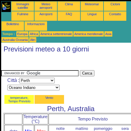
Immagini
Meteo
Clima
Meteomar
Cicloni
satellite
aeroporti
Fulmine
Aeroporti
FAQ
Lingue
Contatto
Bollettino
Informazioni
Tempo :
Europa
Africa
America settentrionale
America meridionale
Asia
Australia-Oceania
Altri
Previsioni meteo a 10 giorni
Città :
temperature,
Vento
Tempo Previsto
Perth, Australia
Temperature
Tempo Previsto
(°C)
notte
mattino
pomeriggio
sera