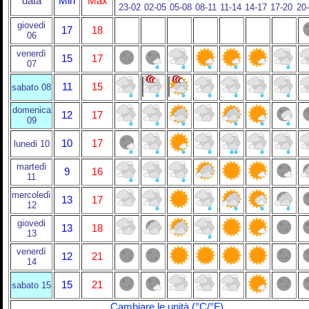
data
Min
Max
23-02
02-05
05-08
08-11
11-14
14-17
17-20
20
giovedi
17
18
06
venerdì
15
17
07
11
15
sabato 08
domenica
12
17
09
10
17
lunedi 10
martedì
9
16
11
mercoledì
13
17
12
giovedi
13
18
13
venerdì
12
21
14
15
21
sabato 15
Cambiare le unità (°C/°F)