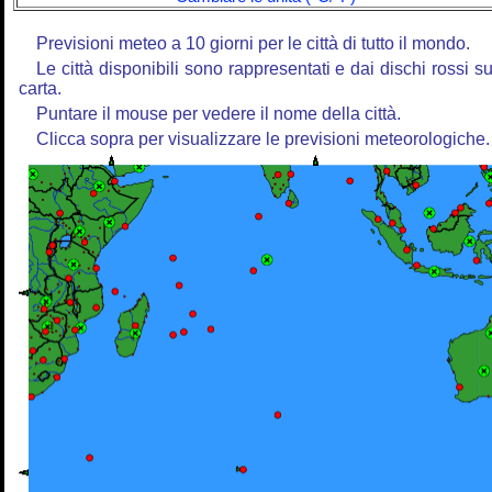
Previsioni meteo a 10 giorni per le città di tutto il mondo.
Le città disponibili sono rappresentati e dai dischi rossi su
carta.
Puntare il mouse per vedere il nome della città.
Clicca sopra per visualizzare le previsioni meteorologiche.