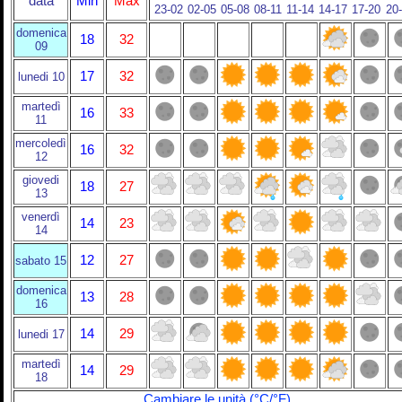
data
Min
Max
23-02
02-05
05-08
08-11
11-14
14-17
17-20
20
domenica
18
32
09
17
32
lunedi 10
martedì
16
33
11
mercoledì
16
32
12
giovedi
18
27
13
venerdì
14
23
14
12
27
sabato 15
domenica
13
28
16
14
29
lunedi 17
martedì
14
29
18
Cambiare le unità (°C/°F)