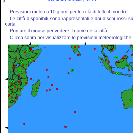
Previsioni meteo a 10 giorni per le città di tutto il mondo.
Le città disponibili sono rappresentati e dai dischi rossi su
carta.
Puntare il mouse per vedere il nome della città.
Clicca sopra per visualizzare le previsioni meteorologiche.