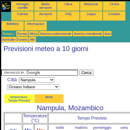
Immagini
Meteo
Clima
Meteomar
Cicloni
satellite
aeroporti
Fulmine
Aeroporti
FAQ
Lingue
Contatto
Bollettino
Informazioni
Tempo :
Europa
Africa
America settentrionale
America meridionale
Asia
Australia-Oceania
Altri
Previsioni meteo a 10 giorni
Città :
temperature,
Vento
Tempo Previsto
Nampula, Mozambico
Temperature
Tempo Previsto
(°C)
notte
mattino
pomeriggio
sera