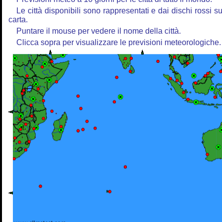
Le città disponibili sono rappresentati e dai dischi rossi su
carta.
Puntare il mouse per vedere il nome della città.
Clicca sopra per visualizzare le previsioni meteorologiche.