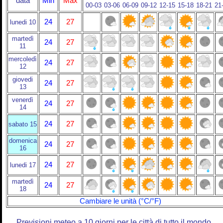
data
Min
Max
00-03
03-06
06-09
09-12
12-15
15-18
18-21
21
24
27
lunedi 10
martedì
24
27
11
mercoledì
24
27
12
giovedi
24
27
13
venerdì
24
27
14
24
27
sabato 15
domenica
24
27
16
24
27
lunedi 17
martedì
24
27
18
Cambiare le unità (°C/°F)
Previsioni meteo a 10 giorni per le città di tutto il mondo.