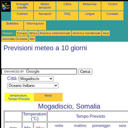
Immagini
Meteo
Clima
Meteomar
Cicloni
satellite
aeroporti
Fulmine
Aeroporti
FAQ
Lingue
Contatto
Bollettino
Informazioni
Tempo :
Europa
Africa
America settentrionale
America meridionale
Asia
Australia-Oceania
Altri
Previsioni meteo a 10 giorni
Città :
temperature,
Vento
Tempo Previsto
Mogadiscio, Somalia
Temperature
Tempo Previsto
(°C)
notte
mattino
pomeriggio
sera