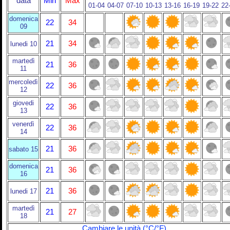
data
Min
Max
01-04
04-07
07-10
10-13
13-16
16-19
19-22
22
domenica
22
34
09
21
34
lunedi 10
martedì
21
36
11
mercoledì
22
36
12
giovedi
22
36
13
venerdì
22
36
14
21
36
sabato 15
domenica
21
36
16
21
36
lunedi 17
martedì
21
27
18
Cambiare le unità (°C/°F)