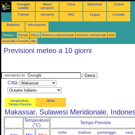
Immagini
Meteo
Clima
Meteomar
Cicloni
satellite
aeroporti
Fulmine
Aeroporti
FAQ
Lingue
Contatto
Bollettino
Informazioni
Tempo :
Europa
Africa
America settentrionale
America meridionale
Asia
Australia-Oceania
Altri
Previsioni meteo a 10 giorni
Città :
temperature,
Vento
Tempo Previsto
Makassar, Sulawesi Meridionale, Indones
Temperature
Tempo Previsto
(°C)
notte
mattino
pomeriggio
sera