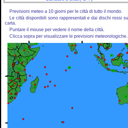
Previsioni meteo a 10 giorni per le città di tutto il mondo.
Le città disponibili sono rappresentati e dai dischi rossi su
carta.
Puntare il mouse per vedere il nome della città.
Clicca sopra per visualizzare le previsioni meteorologiche.