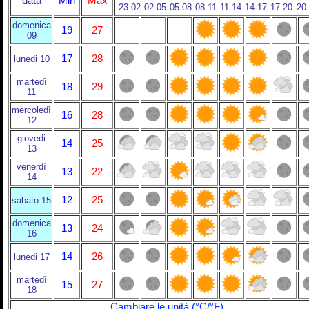
data
Min
Max
23-02
02-05
05-08
08-11
11-14
14-17
17-20
20
domenica
19
27
09
17
28
lunedi 10
martedì
18
29
11
mercoledì
16
28
12
giovedi
14
25
13
venerdì
13
22
14
12
25
sabato 15
domenica
13
24
16
14
26
lunedi 17
martedì
15
27
18
Cambiare le unità (°C/°F)