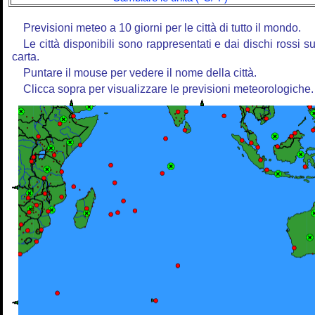
Previsioni meteo a 10 giorni per le città di tutto il mondo.
Le città disponibili sono rappresentati e dai dischi rossi su
carta.
Puntare il mouse per vedere il nome della città.
Clicca sopra per visualizzare le previsioni meteorologiche.