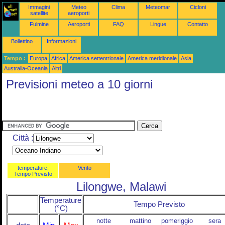
Immagini
Meteo
Clima
Meteomar
Cicloni
satellite
aeroporti
Fulmine
Aeroporti
FAQ
Lingue
Contatto
Bollettino
Informazioni
Tempo :
Europa
Africa
America settentrionale
America meridionale
Asia
Australia-Oceania
Altri
Previsioni meteo a 10 giorni
Città :
temperature,
Vento
Tempo Previsto
Lilongwe, Malawi
Temperature
Tempo Previsto
(°C)
notte
mattino
pomeriggio
sera