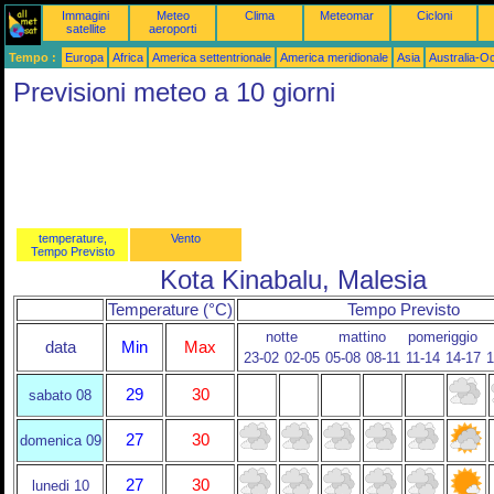
Immagini
Meteo
Clima
Meteomar
Cicloni
satellite
aeroporti
Tempo :
Europa
Africa
America settentrionale
America meridionale
Asia
Australia-O
Previsioni meteo a 10 giorni
temperature,
Vento
Tempo Previsto
Kota Kinabalu, Malesia
Temperature (°C)
Tempo Previsto
notte
mattino
pomeriggio
data
Min
Max
23-02
02-05
05-08
08-11
11-14
14-17
1
29
30
sabato 08
27
30
domenica 09
27
30
lunedi 10