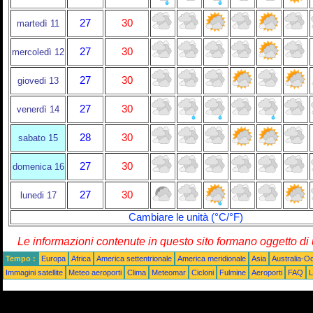
27
30
martedì 11
27
30
mercoledì 12
27
30
giovedi 13
27
30
venerdì 14
28
30
sabato 15
27
30
domenica 16
27
30
lunedi 17
Cambiare le unità (°C/°F)
Le informazioni contenute in questo sito formano oggetto d
Tempo :
Europa
Africa
America settentrionale
America meridionale
Asia
Australia-O
Immagini satellite
Meteo aeroporti
Clima
Meteomar
Cicloni
Fulmine
Aeroporti
FAQ
L