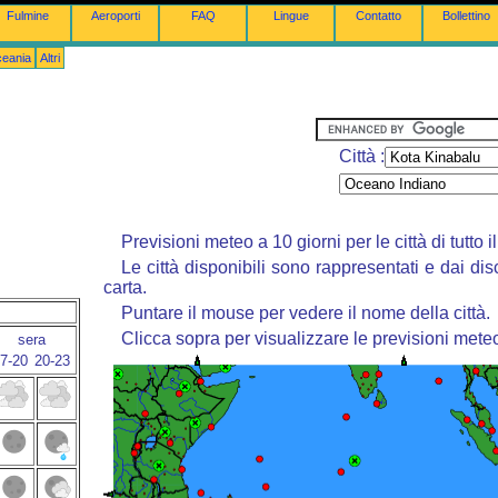
Fulmine
Aeroporti
FAQ
Lingue
Contatto
Bollettino
ceania
Altri
Città :
Previsioni meteo a 10 giorni per le città di tutto 
Le città disponibili sono rappresentati e dai dis
carta.
Puntare il mouse per vedere il nome della città.
Clicca sopra per visualizzare le previsioni mete
sera
7-20
20-23