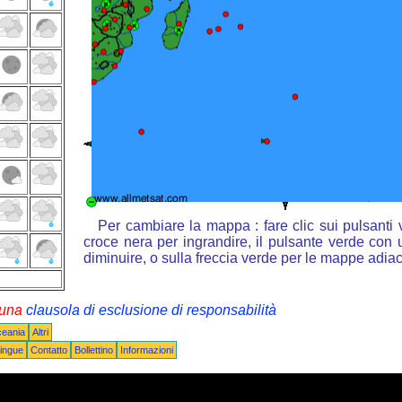
Per cambiare la mappa : fare clic sui pulsanti
croce nera per ingrandire, il pulsante verde con u
diminuire, o sulla freccia verde per le mappe adiac
i una
clausola di esclusione di responsabilità
ceania
Altri
ingue
Contatto
Bollettino
Informazioni