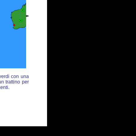
 verdi con una
n trattino per
enti.