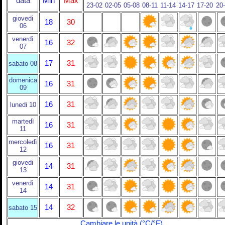
data
Min
Max
23-02
02-05
05-08
08-11
11-14
14-17
17-20
20
giovedi
18
30
06
venerdì
16
32
07
17
31
sabato 08
domenica
16
31
09
16
31
lunedi 10
martedì
16
31
11
mercoledì
16
31
12
giovedi
14
31
13
venerdì
14
31
14
14
32
sabato 15
Cambiare le unità (°C/°F)