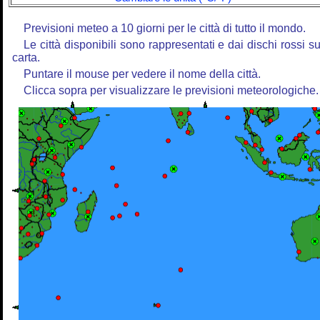
Previsioni meteo a 10 giorni per le città di tutto il mondo.
Le città disponibili sono rappresentati e dai dischi rossi su
carta.
Puntare il mouse per vedere il nome della città.
Clicca sopra per visualizzare le previsioni meteorologiche.