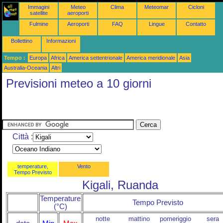
Immagini
Meteo
Clima
Meteomar
Cicloni
satellite
aeroporti
Fulmine
Aeroporti
FAQ
Lingue
Contatto
Bollettino
Informazioni
Tempo :
Europa
Africa
America settentrionale
America meridionale
Asia
Australia-Oceania
Altri
Previsioni meteo a 10 giorni
Città :
temperature,
Vento
Tempo Previsto
Kigali, Ruanda
Temperature
Tempo Previsto
(°C)
notte
mattino
pomeriggio
sera