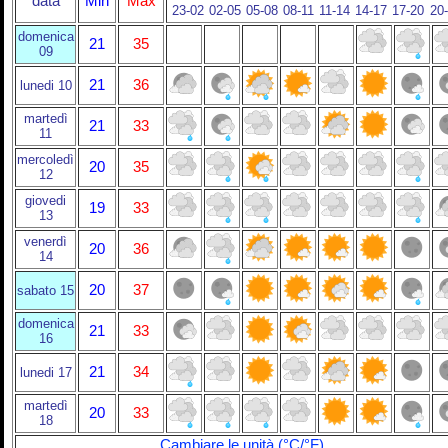
data
Min
Max
23-02
02-05
05-08
08-11
11-14
14-17
17-20
20
domenica
21
35
09
21
36
lunedi 10
martedì
21
33
11
mercoledì
20
35
12
giovedi
19
33
13
venerdì
20
36
14
20
37
sabato 15
domenica
21
33
16
21
34
lunedi 17
martedì
20
33
18
Cambiare le unità (°C/°F)