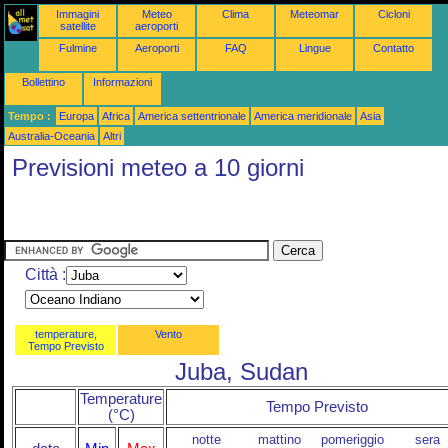
Immagini
Meteo
Clima
Meteomar
Cicloni
satellite
aeroporti
Fulmine
Aeroporti
FAQ
Lingue
Contatto
Bollettino
Informazioni
Tempo :
Europa
Africa
America settentrionale
America meridionale
Asia
Australia-Oceania
Altri
Previsioni meteo a 10 giorni
Città :
temperature,
Vento
Tempo Previsto
Juba, Sudan
Temperature
Tempo Previsto
(°C)
notte
mattino
pomeriggio
sera