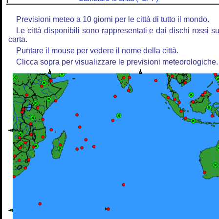
Previsioni meteo a 10 giorni per le città di tutto il mondo.
Le città disponibili sono rappresentati e dai dischi rossi su
carta.
Puntare il mouse per vedere il nome della città.
Clicca sopra per visualizzare le previsioni meteorologiche.