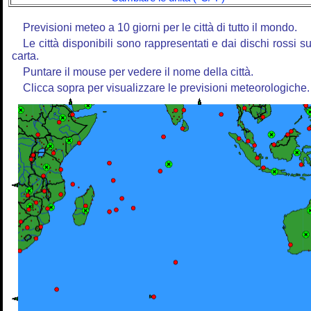
Previsioni meteo a 10 giorni per le città di tutto il mondo.
Le città disponibili sono rappresentati e dai dischi rossi su
carta.
Puntare il mouse per vedere il nome della città.
Clicca sopra per visualizzare le previsioni meteorologiche.