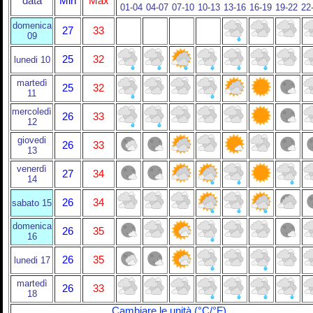
data
Min
Max
01-04
04-07
07-10
10-13
13-16
16-19
19-22
22
domenica
27
33
09
25
32
lunedi 10
martedì
25
32
11
mercoledì
26
33
12
giovedi
26
33
13
venerdì
27
34
14
26
34
sabato 15
domenica
26
35
16
26
35
lunedi 17
martedì
26
33
18
Cambiare le unità (°C/°F)