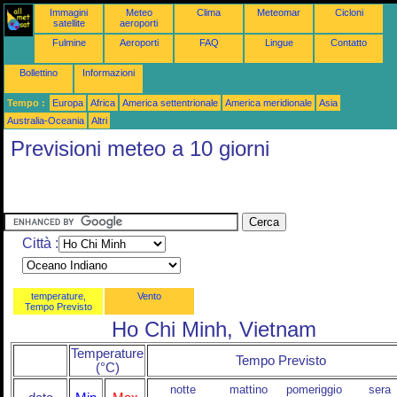
Immagini
Meteo
Clima
Meteomar
Cicloni
satellite
aeroporti
Fulmine
Aeroporti
FAQ
Lingue
Contatto
Bollettino
Informazioni
Tempo :
Europa
Africa
America settentrionale
America meridionale
Asia
Australia-Oceania
Altri
Previsioni meteo a 10 giorni
Città :
temperature,
Vento
Tempo Previsto
Ho Chi Minh, Vietnam
Temperature
Tempo Previsto
(°C)
notte
mattino
pomeriggio
sera