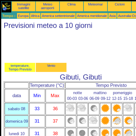
Immagini
Meteo
Clima
Meteomar
Cicloni
satellite
aeroporti
Tempo :
Europa
Africa
America settentrionale
America meridionale
Asia
Australia-O
Previsioni meteo a 10 giorni
temperature,
Vento
Tempo Previsto
Gibuti, Gibuti
Temperature (°C)
Tempo Previsto
notte
mattino
pomeriggio
data
Min
Max
00-03
03-06
06-09
09-12
12-15
15-18
33
36
sabato 08
31
37
domenica 09
31
38
lunedi 10