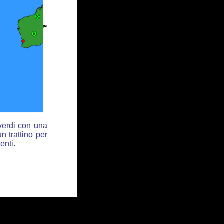
 verdi con una
n trattino per
enti.