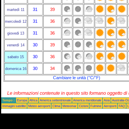
31
39
martedì 11
31
36
mercoledì 12
31
36
giovedi 13
30
39
venerdì 14
30
36
sabato 15
30
34
domenica 16
Cambiare le unità (°C/°F)
Le informazioni contenute in questo sito formano oggetto d
Tempo :
Europa
Africa
America settentrionale
America meridionale
Asia
Australia-O
Immagini satellite
Meteo aeroporti
Clima
Meteomar
Cicloni
Fulmine
Aeroporti
FAQ
L