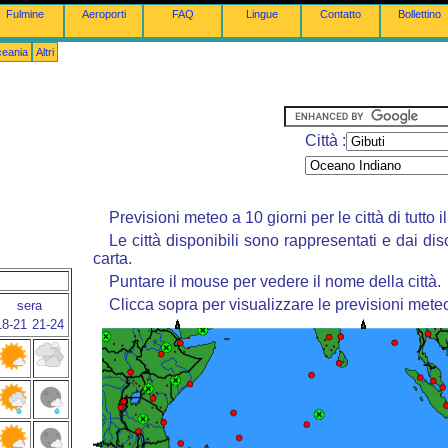
Fulmine
Aeroporti
FAQ
Lingue
Contatto
Bollettino
ceania
Altri
Città :
Previsioni meteo a 10 giorni per le città di tutto 
Le città disponibili sono rappresentati e dai dis
carta.
Puntare il mouse per vedere il nome della città.
Clicca sopra per visualizzare le previsioni mete
sera
18-21
21-24