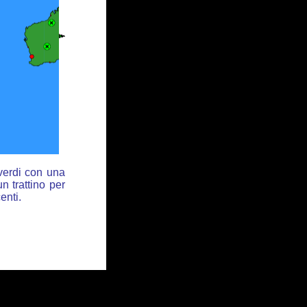
 verdi con una
n trattino per
enti.