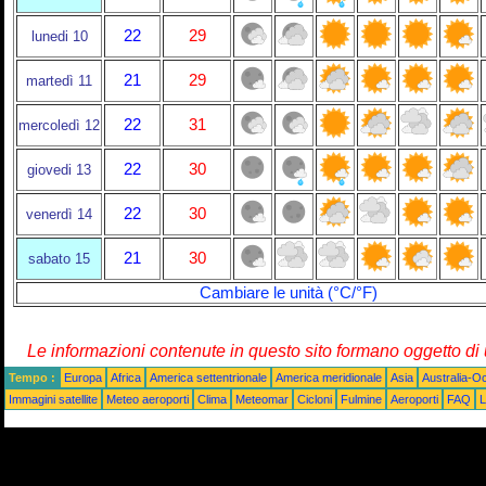
22
29
lunedi 10
21
29
martedì 11
22
31
mercoledì 12
22
30
giovedi 13
22
30
venerdì 14
21
30
sabato 15
Cambiare le unità (°C/°F)
Le informazioni contenute in questo sito formano oggetto d
Tempo :
Europa
Africa
America settentrionale
America meridionale
Asia
Australia-O
Immagini satellite
Meteo aeroporti
Clima
Meteomar
Cicloni
Fulmine
Aeroporti
FAQ
L