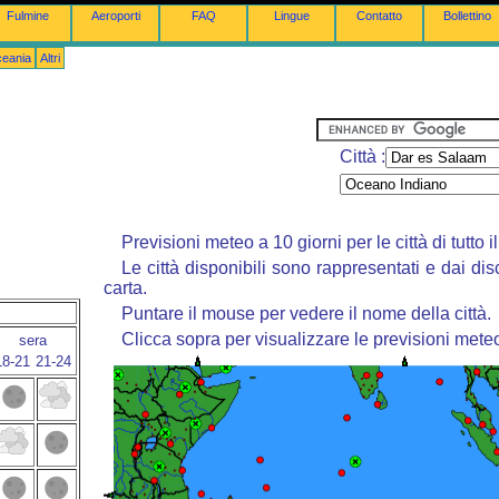
Fulmine
Aeroporti
FAQ
Lingue
Contatto
Bollettino
ceania
Altri
Città :
Previsioni meteo a 10 giorni per le città di tutto 
Le città disponibili sono rappresentati e dai dis
carta.
Puntare il mouse per vedere il nome della città.
Clicca sopra per visualizzare le previsioni mete
sera
18-21
21-24