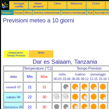
Immagini
Meteo
Clima
Meteomar
Cicloni
satellite
aeroporti
Tempo :
Europa
Africa
America settentrionale
America meridionale
Asia
Australia-O
Previsioni meteo a 10 giorni
temperature,
Vento
Tempo Previsto
Dar es Salaam, Tanzania
Temperature (°C)
Tempo Previsto
notte
mattino
pomeriggio
data
Min
Max
00-03
03-06
06-09
09-12
12-15
15-18
21
31
venerdì 07
22
30
sabato 08
22
30
domenica 09