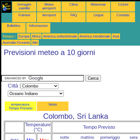
Immagini
Meteo
Clima
Meteomar
Cicloni
satellite
aeroporti
Fulmine
Aeroporti
FAQ
Lingue
Contatto
Bollettino
Informazioni
Tempo :
Europa
Africa
America settentrionale
America meridionale
Asia
Australia-Oceania
Altri
Previsioni meteo a 10 giorni
Città :
temperature,
Vento
Tempo Previsto
Colombo, Sri Lanka
Temperature
Tempo Previsto
(°C)
notte
mattino
pomeriggio
sera