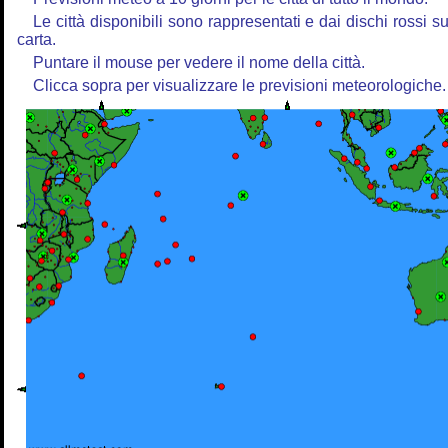
Le città disponibili sono rappresentati e dai dischi rossi su
carta.
Puntare il mouse per vedere il nome della città.
Clicca sopra per visualizzare le previsioni meteorologiche.