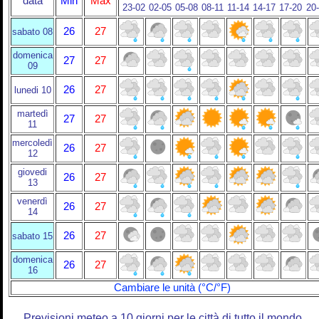
data
Min
Max
23-02
02-05
05-08
08-11
11-14
14-17
17-20
20
26
27
sabato 08
domenica
27
27
09
26
27
lunedi 10
martedì
27
27
11
mercoledì
26
27
12
giovedi
26
27
13
venerdì
26
27
14
26
27
sabato 15
domenica
26
27
16
Cambiare le unità (°C/°F)
Previsioni meteo a 10 giorni per le città di tutto il mondo.