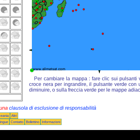
Per cambiare la mappa : fare clic sui pulsanti
croce nera per ingrandire, il pulsante verde con u
diminuire, o sulla freccia verde per le mappe adiac
i una
clausola di esclusione di responsabilità
ceania
Altri
ingue
Contatto
Bollettino
Informazioni