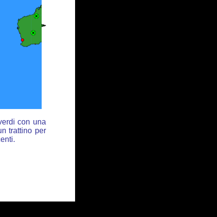
 verdi con una
n trattino per
enti.