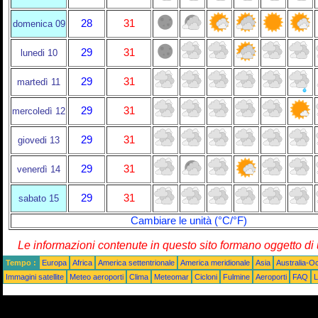
28
31
domenica 09
29
31
lunedi 10
29
31
martedì 11
29
31
mercoledì 12
29
31
giovedi 13
29
31
venerdì 14
29
31
sabato 15
Cambiare le unità (°C/°F)
Le informazioni contenute in questo sito formano oggetto d
Tempo :
Europa
Africa
America settentrionale
America meridionale
Asia
Australia-O
Immagini satellite
Meteo aeroporti
Clima
Meteomar
Cicloni
Fulmine
Aeroporti
FAQ
L