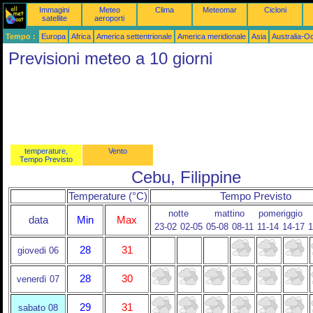
Immagini
Meteo
Clima
Meteomar
Cicloni
satellite
aeroporti
Tempo :
Europa
Africa
America settentrionale
America meridionale
Asia
Australia-O
Previsioni meteo a 10 giorni
temperature,
Vento
Tempo Previsto
Cebu, Filippine
Temperature (°C)
Tempo Previsto
notte
mattino
pomeriggio
data
Min
Max
23-02
02-05
05-08
08-11
11-14
14-17
1
28
31
giovedi 06
28
30
venerdì 07
29
31
sabato 08