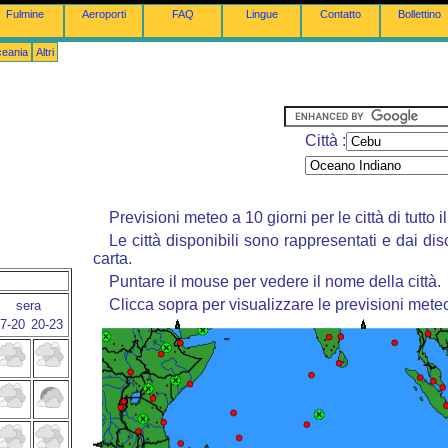
Fulmine
Aeroporti
FAQ
Lingue
Contatto
Bollettino
ceania
Altri
Città :
Previsioni meteo a 10 giorni per le città di tutto 
Le città disponibili sono rappresentati e dai dis
carta.
Puntare il mouse per vedere il nome della città.
Clicca sopra per visualizzare le previsioni mete
sera
7-20
20-23