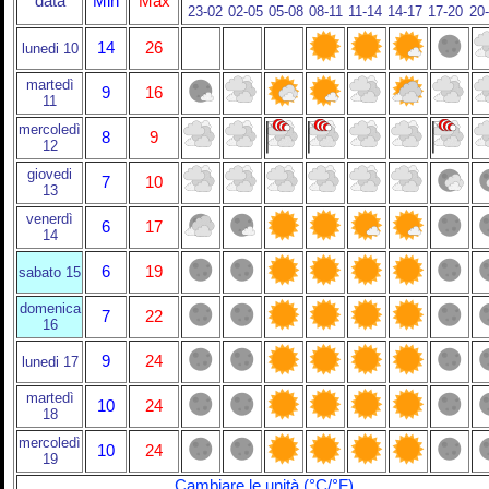
data
Min
Max
23-02
02-05
05-08
08-11
11-14
14-17
17-20
20
14
26
lunedi 10
martedì
9
16
11
mercoledì
8
9
12
giovedi
7
10
13
venerdì
6
17
14
6
19
sabato 15
domenica
7
22
16
9
24
lunedi 17
martedì
10
24
18
mercoledì
10
24
19
Cambiare le unità (°C/°F)