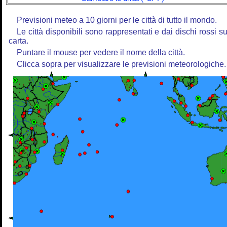
Previsioni meteo a 10 giorni per le città di tutto il mondo.
Le città disponibili sono rappresentati e dai dischi rossi su
carta.
Puntare il mouse per vedere il nome della città.
Clicca sopra per visualizzare le previsioni meteorologiche.