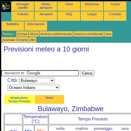
Immagini
Meteo
Clima
Meteomar
Cicloni
satellite
aeroporti
Fulmine
Aeroporti
FAQ
Lingue
Contatto
Bollettino
Informazioni
Tempo :
Europa
Africa
America settentrionale
America meridionale
Asia
Australia-Oceania
Altri
Previsioni meteo a 10 giorni
Città :
temperature,
Vento
Tempo Previsto
Bulawayo, Zimbabwe
Temperature
Tempo Previsto
(°C)
notte
mattino
pomeriggio
sera