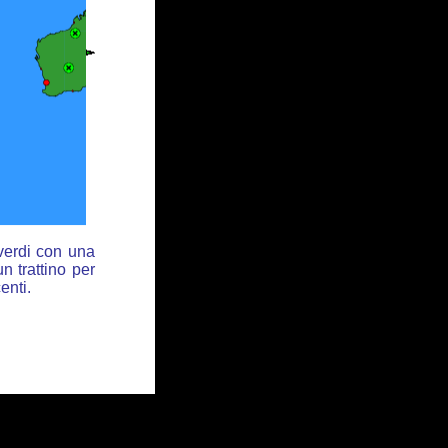
 verdi con una
n trattino per
enti.