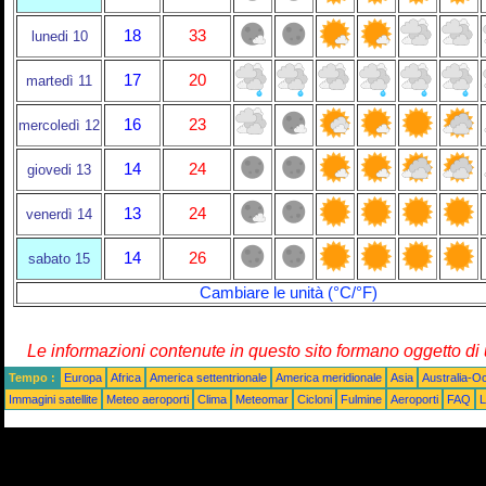
18
33
lunedi 10
17
20
martedì 11
16
23
mercoledì 12
14
24
giovedi 13
13
24
venerdì 14
14
26
sabato 15
Cambiare le unità (°C/°F)
Le informazioni contenute in questo sito formano oggetto d
Tempo :
Europa
Africa
America settentrionale
America meridionale
Asia
Australia-O
Immagini satellite
Meteo aeroporti
Clima
Meteomar
Cicloni
Fulmine
Aeroporti
FAQ
L