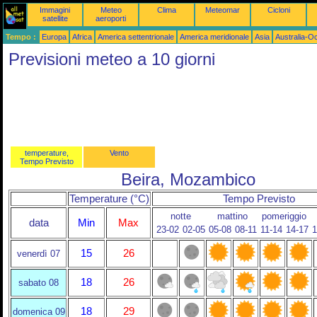
Immagini
Meteo
Clima
Meteomar
Cicloni
satellite
aeroporti
Tempo :
Europa
Africa
America settentrionale
America meridionale
Asia
Australia-O
Previsioni meteo a 10 giorni
temperature,
Vento
Tempo Previsto
Beira, Mozambico
Temperature (°C)
Tempo Previsto
notte
mattino
pomeriggio
data
Min
Max
23-02
02-05
05-08
08-11
11-14
14-17
1
15
26
venerdì 07
18
26
sabato 08
18
29
domenica 09