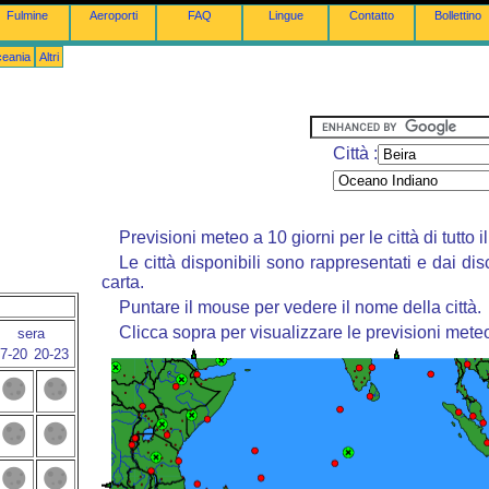
Fulmine
Aeroporti
FAQ
Lingue
Contatto
Bollettino
ceania
Altri
Città :
Previsioni meteo a 10 giorni per le città di tutto 
Le città disponibili sono rappresentati e dai dis
carta.
Puntare il mouse per vedere il nome della città.
Clicca sopra per visualizzare le previsioni mete
sera
7-20
20-23