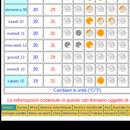
20
29
domenica 09
20
31
lunedi 10
20
31
martedì 11
20
31
mercoledì 12
20
29
giovedi 13
20
31
venerdì 14
19
31
sabato 15
Cambiare le unità (°C/°F)
Le informazioni contenute in questo sito formano oggetto d
Tempo :
Europa
Africa
America settentrionale
America meridionale
Asia
Australia-O
Immagini satellite
Meteo aeroporti
Clima
Meteomar
Cicloni
Fulmine
Aeroporti
FAQ
L