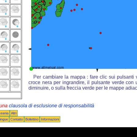
Per cambiare la mappa : fare clic sui pulsanti
croce nera per ingrandire, il pulsante verde con u
diminuire, o sulla freccia verde per le mappe adiac
i una
clausola di esclusione di responsabilità
ceania
Altri
ingue
Contatto
Bollettino
Informazioni