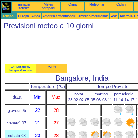
Immagini
Meteo
Clima
Meteomar
Cicloni
satellite
aeroporti
Tempo :
Europa
Africa
America settentrionale
America meridionale
Asia
Australia-O
Previsioni meteo a 10 giorni
temperature,
Vento
Tempo Previsto
Bangalore, India
Temperature (°C)
Tempo Previsto
notte
mattino
pomeriggio
data
Min
Max
23-02
02-05
05-08
08-11
11-14
14-17
1
22
28
giovedi 06
21
27
venerdì 07
20
28
sabato 08