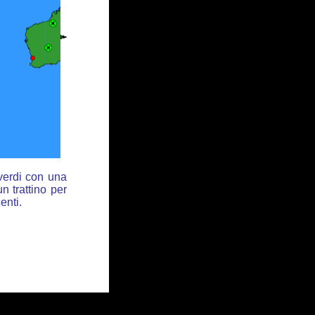
 verdi con una
n trattino per
enti.