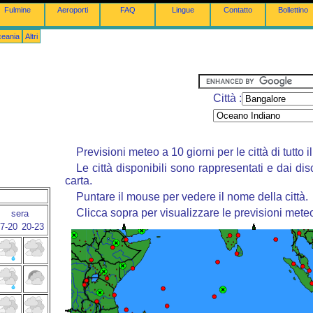
Fulmine
Aeroporti
FAQ
Lingue
Contatto
Bollettino
ceania
Altri
Città :
Previsioni meteo a 10 giorni per le città di tutto 
Le città disponibili sono rappresentati e dai dis
carta.
Puntare il mouse per vedere il nome della città.
Clicca sopra per visualizzare le previsioni mete
sera
7-20
20-23