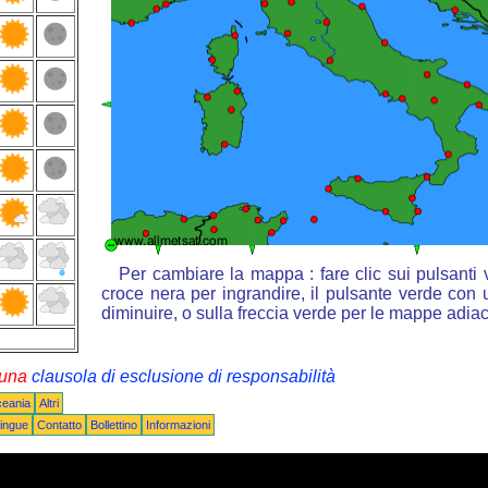
Per cambiare la mappa : fare clic sui pulsanti
croce nera per ingrandire, il pulsante verde con u
diminuire, o sulla freccia verde per le mappe adiac
i una
clausola di esclusione di responsabilità
ceania
Altri
ingue
Contatto
Bollettino
Informazioni