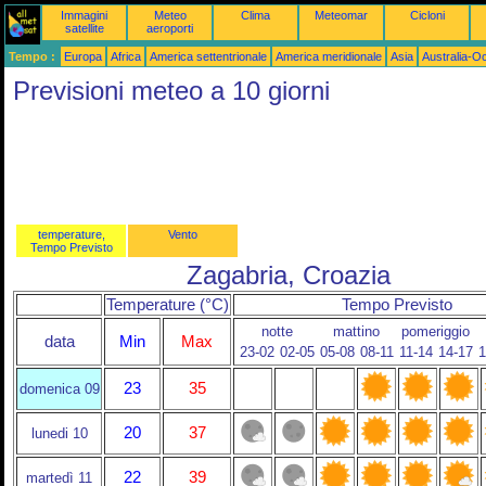
Immagini
Meteo
Clima
Meteomar
Cicloni
satellite
aeroporti
Tempo :
Europa
Africa
America settentrionale
America meridionale
Asia
Australia-O
Previsioni meteo a 10 giorni
temperature,
Vento
Tempo Previsto
Zagabria, Croazia
Temperature (°C)
Tempo Previsto
notte
mattino
pomeriggio
data
Min
Max
23-02
02-05
05-08
08-11
11-14
14-17
1
23
35
domenica 09
20
37
lunedi 10
22
39
martedì 11