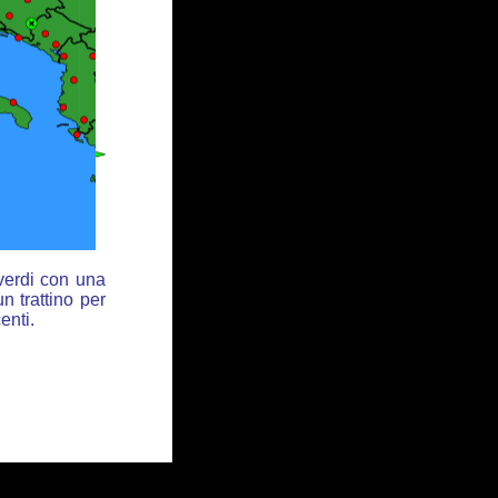
 verdi con una
n trattino per
enti.