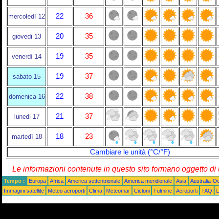
22
36
mercoledì 12
20
35
giovedi 13
19
35
venerdì 14
19
37
sabato 15
22
38
domenica 16
21
37
lunedi 17
18
23
martedì 18
Cambiare le unità (°C/°F)
Le informazioni contenute in questo sito formano oggetto d
Tempo :
Europa
Africa
America settentrionale
America meridionale
Asia
Australia-O
Immagini satellite
Meteo aeroporti
Clima
Meteomar
Cicloni
Fulmine
Aeroporti
FAQ
L