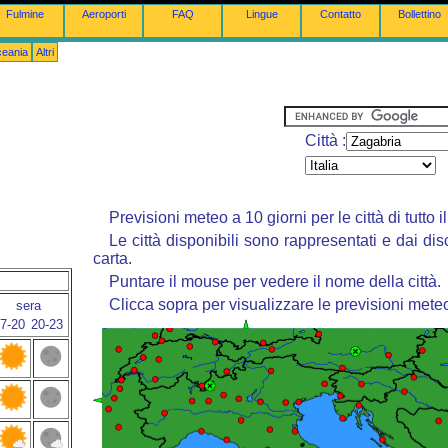
Fulmine
Aeroporti
FAQ
Lingue
Contatto
Bollettino
ceania
Altri
Città :
Previsioni meteo a 10 giorni per le città di tutto 
Le città disponibili sono rappresentati e dai dis
carta.
Puntare il mouse per vedere il nome della città.
Clicca sopra per visualizzare le previsioni mete
sera
7-20
20-23