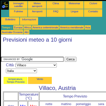
Immagini
Meteo
Clima
Meteomar
Cicloni
satellite
aeroporti
Fulmine
Aeroporti
FAQ
Lingue
Contatto
Bollettino
Informazioni
Tempo :
Europa
Africa
America settentrionale
America meridionale
Asia
Australia-Oceania
Altri
Previsioni meteo a 10 giorni
Città :
temperature,
Vento
Tempo Previsto
Villaco, Austria
Temperature
Tempo Previsto
(°C)
notte
mattino
pomeriggio
sera