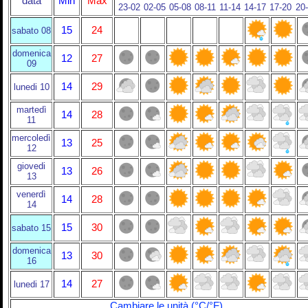
data
Min
Max
23-02
02-05
05-08
08-11
11-14
14-17
17-20
20
15
24
sabato 08
domenica
12
27
09
14
29
lunedi 10
martedì
14
28
11
mercoledì
13
25
12
giovedi
13
26
13
venerdì
14
28
14
15
30
sabato 15
domenica
13
30
16
14
27
lunedi 17
Cambiare le unità (°C/°F)