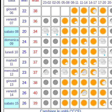
data
Min
Max
23-02
02-05
05-08
08-11
11-14
14-17
17-20
20
giovedi
22
38
06
venerdì
23
36
07
20
34
sabato 08
domenica
24
35
09
25
37
lunedi 10
martedì
23
37
11
mercoledì
23
37
12
giovedi
24
38
13
venerdì
26
40
14
26
39
sabato 15
Cambiare le unità (°C/°F)