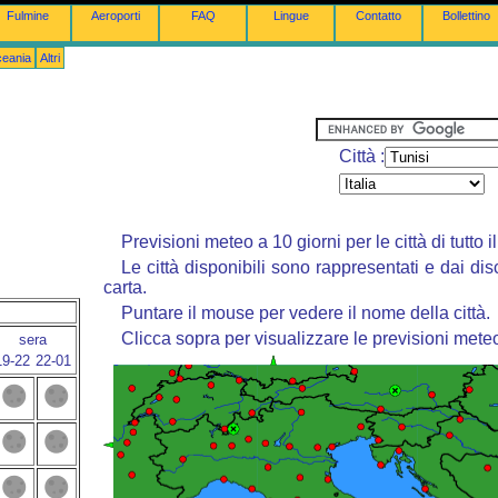
Fulmine
Aeroporti
FAQ
Lingue
Contatto
Bollettino
ceania
Altri
Città :
Previsioni meteo a 10 giorni per le città di tutto 
Le città disponibili sono rappresentati e dai dis
carta.
Puntare il mouse per vedere il nome della città.
Clicca sopra per visualizzare le previsioni mete
sera
19-22
22-01