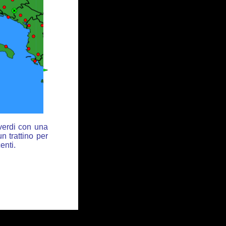
 verdi con una
n trattino per
enti.