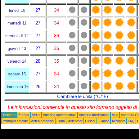
27
34
lunedi 10
27
34
martedì 11
27
36
mercoledì 12
27
36
giovedi 13
28
35
venerdì 14
27
34
sabato 15
26
34
domenica 16
Cambiare le unità (°C/°F)
Le informazioni contenute in questo sito formano oggetto d
Tempo :
Europa
Africa
America settentrionale
America meridionale
Asia
Australia-O
Immagini satellite
Meteo aeroporti
Clima
Meteomar
Cicloni
Fulmine
Aeroporti
FAQ
L