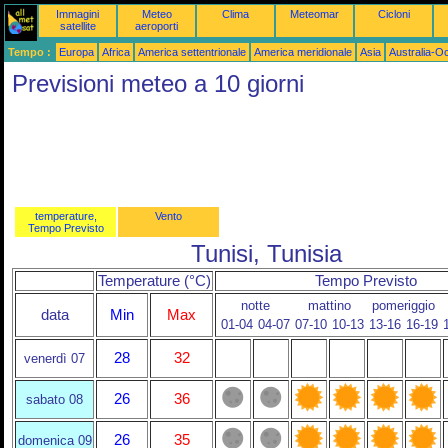
Immagini
Meteo
Clima
Meteomar
Cicloni
satellite
aeroporti
Tempo :
Europa
Africa
America settentrionale
America meridionale
Asia
Australia-O
Previsioni meteo a 10 giorni
temperature,
Vento
Tempo Previsto
Tunisi, Tunisia
Temperature (°C)
Tempo Previsto
notte
mattino
pomeriggio
data
Min
Max
01-04
04-07
07-10
10-13
13-16
16-19
28
32
venerdì 07
26
36
sabato 08
26
35
domenica 09