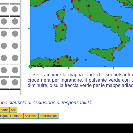
Per cambiare la mappa : fare clic sui pulsanti
croce nera per ingrandire, il pulsante verde con u
diminuire, o sulla freccia verde per le mappe adiac
i una
clausola di esclusione di responsabilità
ceania
Altri
ingue
Contatto
Bollettino
Informazioni