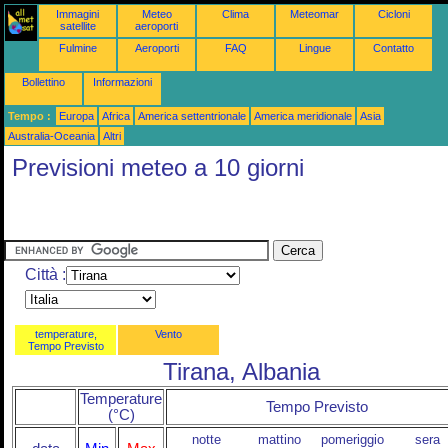
Immagini
Meteo
Clima
Meteomar
Cicloni
satellite
aeroporti
Fulmine
Aeroporti
FAQ
Lingue
Contatto
Bollettino
Informazioni
Tempo :
Europa
Africa
America settentrionale
America meridionale
Asia
Australia-Oceania
Altri
Previsioni meteo a 10 giorni
Città :
temperature,
Vento
Tempo Previsto
Tirana, Albania
Temperature
Tempo Previsto
(°C)
notte
mattino
pomeriggio
sera