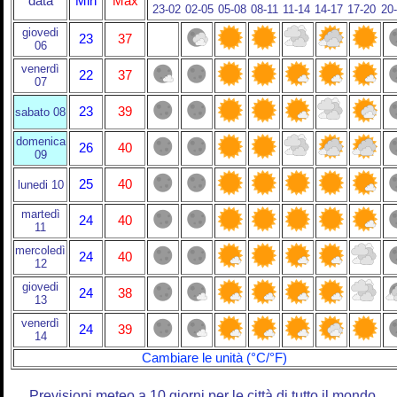
data
Min
Max
23-02
02-05
05-08
08-11
11-14
14-17
17-20
20
giovedi
23
37
06
venerdì
22
37
07
23
39
sabato 08
domenica
26
40
09
25
40
lunedi 10
martedì
24
40
11
mercoledì
24
40
12
giovedi
24
38
13
venerdì
24
39
14
Cambiare le unità (°C/°F)
Previsioni meteo a 10 giorni per le città di tutto il mondo.