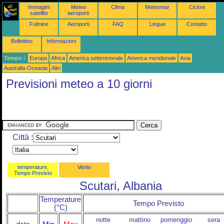
Immagini
Meteo
Clima
Meteomar
Cicloni
satellite
aeroporti
Fulmine
Aeroporti
FAQ
Lingue
Contatto
Bollettino
Informazioni
Tempo :
Europa
Africa
America settentrionale
America meridionale
Asia
Australia-Oceania
Altri
Previsioni meteo a 10 giorni
Città :
temperature,
Vento
Tempo Previsto
Scutari, Albania
Temperature
Tempo Previsto
(°C)
notte
mattino
pomeriggio
sera