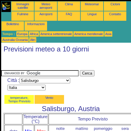
Immagini
Meteo
Clima
Meteomar
Cicloni
satellite
aeroporti
Fulmine
Aeroporti
FAQ
Lingue
Contatto
Bollettino
Informazioni
Tempo :
Europa
Africa
America settentrionale
America meridionale
Asia
Australia-Oceania
Altri
Previsioni meteo a 10 giorni
Città :
temperature,
Vento
Tempo Previsto
Salisburgo, Austria
Temperature
Tempo Previsto
(°C)
notte
mattino
pomeriggio
sera