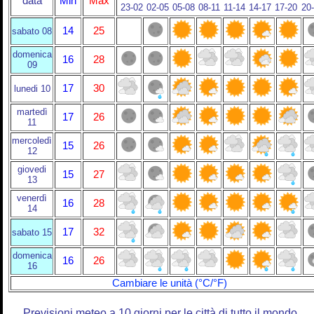
data
Min
Max
23-02
02-05
05-08
08-11
11-14
14-17
17-20
20
14
25
sabato 08
domenica
16
28
09
17
30
lunedi 10
martedì
17
26
11
mercoledì
15
26
12
giovedi
15
27
13
venerdì
16
28
14
17
32
sabato 15
domenica
16
26
16
Cambiare le unità (°C/°F)
Previsioni meteo a 10 giorni per le città di tutto il mondo.