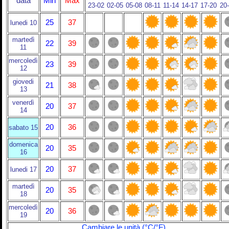
data
Min
Max
23-02
02-05
05-08
08-11
11-14
14-17
17-20
20
25
37
lunedi 10
martedì
22
39
11
mercoledì
23
39
12
giovedi
21
38
13
venerdì
20
37
14
20
36
sabato 15
domenica
20
35
16
20
37
lunedi 17
martedì
20
35
18
mercoledì
20
36
19
Cambiare le unità (°C/°F)