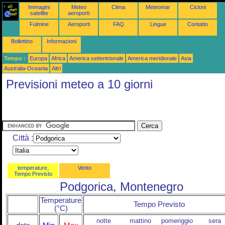
Immagini
Meteo
Clima
Meteomar
Cicloni
satellite
aeroporti
Fulmine
Aeroporti
FAQ
Lingue
Contatto
Bollettino
Informazioni
Tempo :
Europa
Africa
America settentrionale
America meridionale
Asia
Australia-Oceania
Altri
Previsioni meteo a 10 giorni
Città :
temperature,
Vento
Tempo Previsto
Podgorica, Montenegro
Temperature
Tempo Previsto
(°C)
notte
mattino
pomeriggio
sera