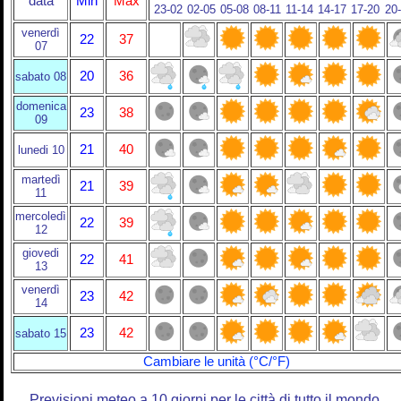
data
Min
Max
23-02
02-05
05-08
08-11
11-14
14-17
17-20
20
venerdì
22
37
07
20
36
sabato 08
domenica
23
38
09
21
40
lunedi 10
martedì
21
39
11
mercoledì
22
39
12
giovedi
22
41
13
venerdì
23
42
14
23
42
sabato 15
Cambiare le unità (°C/°F)
Previsioni meteo a 10 giorni per le città di tutto il mondo.