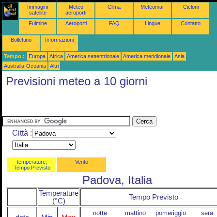
Immagini
Meteo
Clima
Meteomar
Cicloni
satellite
aeroporti
Fulmine
Aeroporti
FAQ
Lingue
Contatto
Bollettino
Informazioni
Tempo :
Europa
Africa
America settentrionale
America meridionale
Asia
Australia-Oceania
Altri
Previsioni meteo a 10 giorni
Città :
temperature,
Vento
Tempo Previsto
Padova, Italia
Temperature
Tempo Previsto
(°C)
notte
mattino
pomeriggio
sera