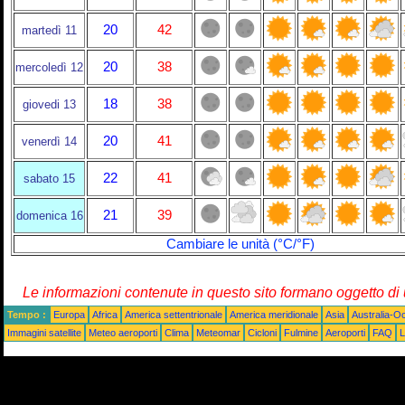
20
42
martedì 11
20
38
mercoledì 12
18
38
giovedi 13
20
41
venerdì 14
22
41
sabato 15
21
39
domenica 16
Cambiare le unità (°C/°F)
Le informazioni contenute in questo sito formano oggetto d
Tempo :
Europa
Africa
America settentrionale
America meridionale
Asia
Australia-O
Immagini satellite
Meteo aeroporti
Clima
Meteomar
Cicloni
Fulmine
Aeroporti
FAQ
L