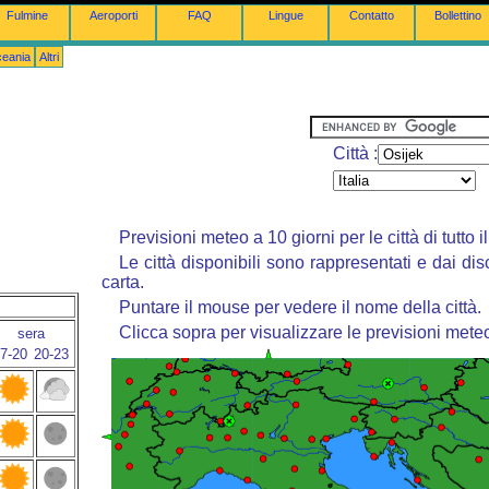
Fulmine
Aeroporti
FAQ
Lingue
Contatto
Bollettino
ceania
Altri
Città :
Previsioni meteo a 10 giorni per le città di tutto 
Le città disponibili sono rappresentati e dai dis
carta.
Puntare il mouse per vedere il nome della città.
Clicca sopra per visualizzare le previsioni mete
sera
7-20
20-23