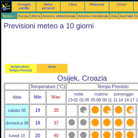
Immagini
Meteo
Clima
Meteomar
Cicloni
satellite
aeroporti
Tempo :
Europa
Africa
America settentrionale
America meridionale
Asia
Australia-O
Previsioni meteo a 10 giorni
temperature,
Vento
Tempo Previsto
Osijek, Croazia
Temperature (°C)
Tempo Previsto
notte
mattino
pomeriggio
data
Min
Max
23-02
02-05
05-08
08-11
11-14
14-17
1
19
35
sabato 08
18
37
domenica 09
20
40
lunedi 10