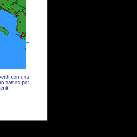
 verdi con una
n trattino per
enti.