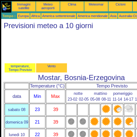
Immagini
Meteo
Clima
Meteomar
Cicloni
satellite
aeroporti
Tempo :
Europa
Africa
America settentrionale
America meridionale
Asia
Australia-O
Previsioni meteo a 10 giorni
temperature,
Vento
Tempo Previsto
Mostar, Bosnia-Erzegovina
Temperature (°C)
Tempo Previsto
notte
mattino
pomeriggio
data
Min
Max
23-02
02-05
05-08
08-11
11-14
14-17
1
23
39
sabato 08
21
39
domenica 09
22
39
lunedi 10