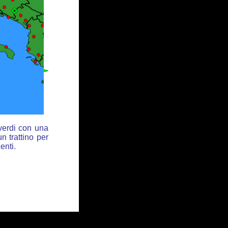
 verdi con una
n trattino per
enti.