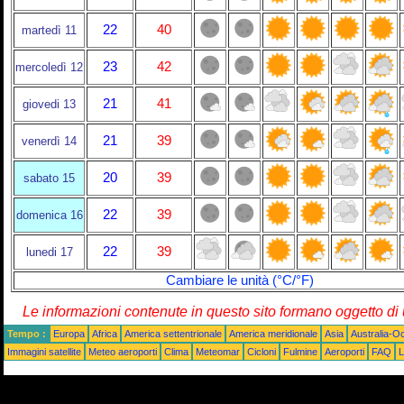
22
40
martedì 11
23
42
mercoledì 12
21
41
giovedi 13
21
39
venerdì 14
20
39
sabato 15
22
39
domenica 16
22
39
lunedi 17
Cambiare le unità (°C/°F)
Le informazioni contenute in questo sito formano oggetto d
Tempo :
Europa
Africa
America settentrionale
America meridionale
Asia
Australia-O
Immagini satellite
Meteo aeroporti
Clima
Meteomar
Cicloni
Fulmine
Aeroporti
FAQ
L