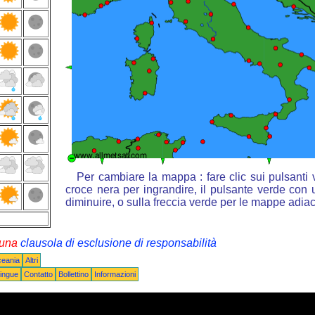
Per cambiare la mappa : fare clic sui pulsanti
croce nera per ingrandire, il pulsante verde con u
diminuire, o sulla freccia verde per le mappe adiac
i una
clausola di esclusione di responsabilità
ceania
Altri
ingue
Contatto
Bollettino
Informazioni