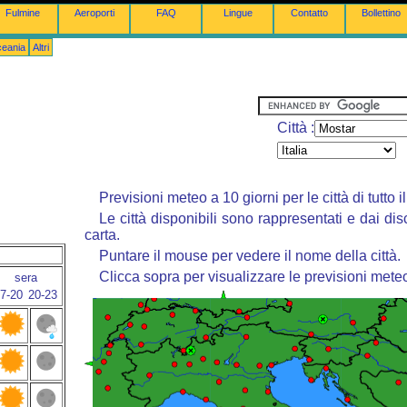
Fulmine
Aeroporti
FAQ
Lingue
Contatto
Bollettino
ceania
Altri
Città :
Previsioni meteo a 10 giorni per le città di tutto 
Le città disponibili sono rappresentati e dai dis
carta.
Puntare il mouse per vedere il nome della città.
Clicca sopra per visualizzare le previsioni mete
sera
7-20
20-23