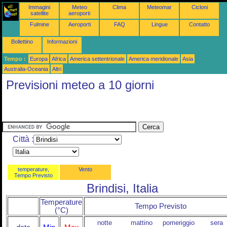
Immagini
Meteo
Clima
Meteomar
Cicloni
satellite
aeroporti
Fulmine
Aeroporti
FAQ
Lingue
Contatto
Bollettino
Informazioni
Tempo :
Europa
Africa
America settentrionale
America meridionale
Asia
Australia-Oceania
Altri
Previsioni meteo a 10 giorni
Città :
temperature,
Vento
Tempo Previsto
Brindisi, Italia
Temperature
Tempo Previsto
(°C)
notte
mattino
pomeriggio
sera