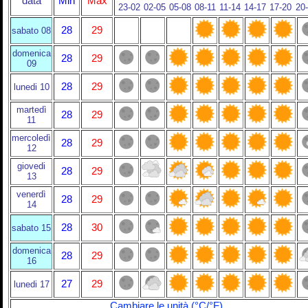
data
Min
Max
23-02
02-05
05-08
08-11
11-14
14-17
17-20
20
28
29
sabato 08
domenica
28
29
09
28
29
lunedi 10
martedì
28
29
11
mercoledì
28
29
12
giovedi
28
29
13
venerdì
28
29
14
28
30
sabato 15
domenica
28
29
16
27
29
lunedi 17
Cambiare le unità (°C/°F)