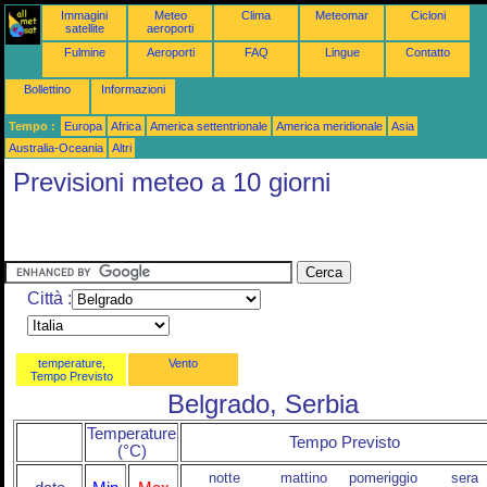
Immagini
Meteo
Clima
Meteomar
Cicloni
satellite
aeroporti
Fulmine
Aeroporti
FAQ
Lingue
Contatto
Bollettino
Informazioni
Tempo :
Europa
Africa
America settentrionale
America meridionale
Asia
Australia-Oceania
Altri
Previsioni meteo a 10 giorni
Città :
temperature,
Vento
Tempo Previsto
Belgrado, Serbia
Temperature
Tempo Previsto
(°C)
notte
mattino
pomeriggio
sera