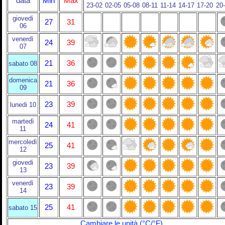
data
Min
Max
23-02
02-05
05-08
08-11
11-14
14-17
17-20
20
giovedi
27
31
06
venerdì
24
39
07
21
36
sabato 08
domenica
21
36
09
23
39
lunedi 10
martedì
24
41
11
mercoledì
25
41
12
giovedi
23
39
13
venerdì
23
39
14
25
41
sabato 15
Cambiare le unità (°C/°F)