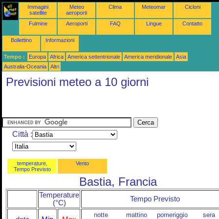
Immagini
Meteo
Clima
Meteomar
Cicloni
satellite
aeroporti
Fulmine
Aeroporti
FAQ
Lingue
Contatto
Bollettino
Informazioni
Tempo :
Europa
Africa
America settentrionale
America meridionale
Asia
Australia-Oceania
Altri
Previsioni meteo a 10 giorni
Città :
temperature,
Vento
Tempo Previsto
Bastia, Francia
Temperature
Tempo Previsto
(°C)
notte
mattino
pomeriggio
sera