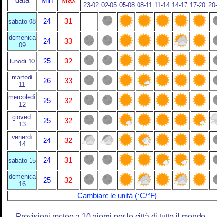
data
Min
Max
23-02
02-05
05-08
08-11
11-14
14-17
17-20
20
24
31
sabato 08
domenica
24
33
09
25
32
lunedi 10
martedì
26
33
11
mercoledì
25
32
12
giovedi
25
32
13
venerdì
24
32
14
24
31
sabato 15
domenica
25
32
16
Cambiare le unità (°C/°F)
Previsioni meteo a 10 giorni per le città di tutto il mondo.