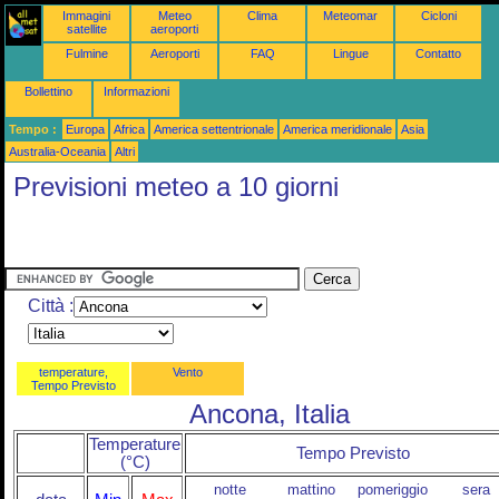
Immagini
Meteo
Clima
Meteomar
Cicloni
satellite
aeroporti
Fulmine
Aeroporti
FAQ
Lingue
Contatto
Bollettino
Informazioni
Tempo :
Europa
Africa
America settentrionale
America meridionale
Asia
Australia-Oceania
Altri
Previsioni meteo a 10 giorni
Città :
temperature,
Vento
Tempo Previsto
Ancona, Italia
Temperature
Tempo Previsto
(°C)
notte
mattino
pomeriggio
sera