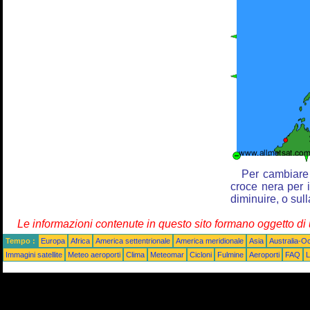
Per cambiare 
croce nera per i
diminuire, o sul
Le informazioni contenute in questo sito formano oggetto d
Tempo :
Europa
Africa
America settentrionale
America meridionale
Asia
Australia-O
Immagini satellite
Meteo aeroporti
Clima
Meteomar
Cicloni
Fulmine
Aeroporti
FAQ
L