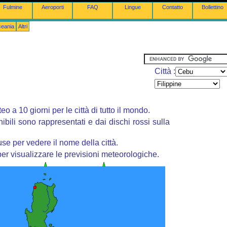
Fulmine
Aeroporti
FAQ
Lingue
Contatto
Bollettino
ceania
Altri
Città :
o a 10 giorni per le città di tutto il mondo.
nibili sono rappresentati e dai dischi rossi sulla
se per vedere il nome della città.
er visualizzare le previsioni meteorologiche.