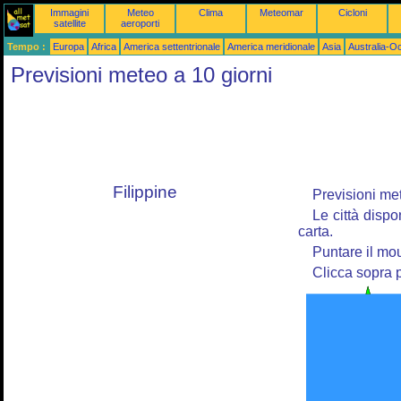
Immagini
Meteo
Clima
Meteomar
Cicloni
satellite
aeroporti
Tempo :
Europa
Africa
America settentrionale
America meridionale
Asia
Australia-O
Previsioni meteo a 10 giorni
Filippine
Previsioni mete
Le città dispo
carta.
Puntare il mou
Clicca sopra p