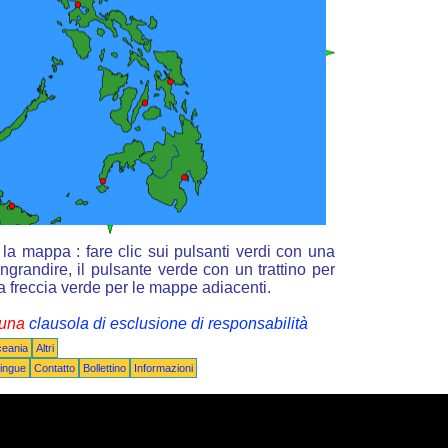
la mappa : fare clic sui pulsanti verdi con una
ngrandire, il pulsante verde con un trattino per
la freccia verde per le mappe adiacenti.
i una
clausola di esclusione di responsabilità
ceania
Altri
ingue
Contatto
Bollettino
Informazioni