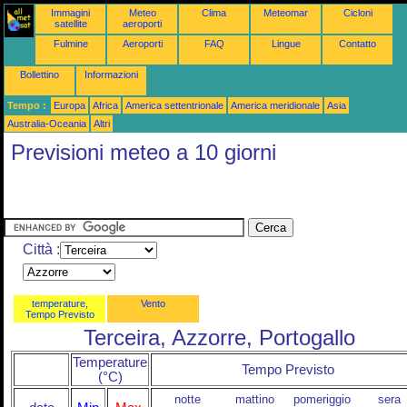
Immagini
Meteo
Clima
Meteomar
Cicloni
satellite
aeroporti
Fulmine
Aeroporti
FAQ
Lingue
Contatto
Bollettino
Informazioni
Tempo :
Europa
Africa
America settentrionale
America meridionale
Asia
Australia-Oceania
Altri
Previsioni meteo a 10 giorni
Città :
temperature,
Vento
Tempo Previsto
Terceira, Azzorre, Portogallo
Temperature
Tempo Previsto
(°C)
notte
mattino
pomeriggio
sera