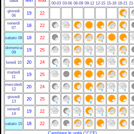
data
Min
Max
00-03
03-06
06-09
09-12
12-15
15-18
18-21
21
giovedi
19
22
06
venerdì
18
22
07
18
22
sabato 08
domenica
19
25
09
20
24
lunedi 10
martedì
19
25
11
mercoledì
20
24
12
giovedi
20
25
13
venerdì
19
22
14
18
22
sabato 15
Cambiare le unità (°C/°F)