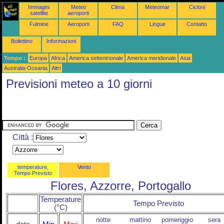
Immagini
Meteo
Clima
Meteomar
Cicloni
satellite
aeroporti
Fulmine
Aeroporti
FAQ
Lingue
Contatto
Bollettino
Informazioni
Tempo :
Europa
Africa
America settentrionale
America meridionale
Asia
Australia-Oceania
Altri
Previsioni meteo a 10 giorni
Città :
temperature,
Vento
Tempo Previsto
Flores, Azzorre, Portogallo
Temperature
Tempo Previsto
(°C)
notte
mattino
pomeriggio
sera