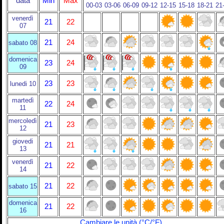
data
Min
Max
00-03
03-06
06-09
09-12
12-15
15-18
18-21
21
venerdì
21
22
07
21
24
sabato 08
domenica
23
24
09
23
23
lunedi 10
martedì
22
24
11
mercoledì
21
23
12
giovedi
21
21
13
venerdì
21
22
14
21
22
sabato 15
domenica
21
22
16
Cambiare le unità (°C/°F)