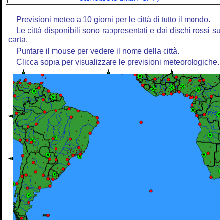
Previsioni meteo a 10 giorni per le città di tutto il mondo.
Le città disponibili sono rappresentati e dai dischi rossi su
carta.
Puntare il mouse per vedere il nome della città.
Clicca sopra per visualizzare le previsioni meteorologiche.