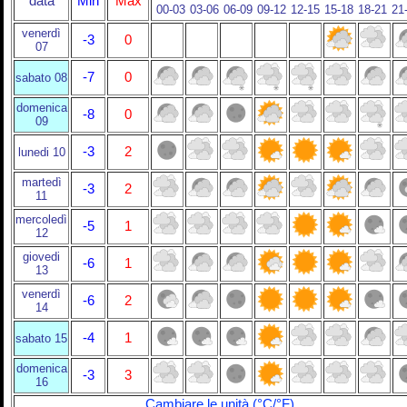
data
Min
Max
00-03
03-06
06-09
09-12
12-15
15-18
18-21
21
venerdì
-3
0
07
-7
0
sabato 08
domenica
-8
0
09
-3
2
lunedi 10
martedì
-3
2
11
mercoledì
-5
1
12
giovedi
-6
1
13
venerdì
-6
2
14
-4
1
sabato 15
domenica
-3
3
16
Cambiare le unità (°C/°F)