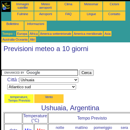
Immagini
Meteo
Clima
Meteomar
Cicloni
satellite
aeroporti
Fulmine
Aeroporti
FAQ
Lingue
Contatto
Bollettino
Informazioni
Tempo :
Europa
Africa
America settentrionale
America meridionale
Asia
Australia-Oceania
Altri
Previsioni meteo a 10 giorni
Città :
temperature,
Vento
Tempo Previsto
Ushuaia, Argentina
Temperature
Tempo Previsto
(°C)
notte
mattino
pomeriggio
sera