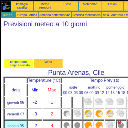
Immagini
Meteo
Clima
Meteomar
Cicloni
satellite
aeroporti
Tempo :
Europa
Africa
America settentrionale
America meridionale
Asia
Australia-O
Previsioni meteo a 10 giorni
temperature,
Vento
Tempo Previsto
Punta Arenas, Cile
Temperature (°C)
Tempo Previsto
notte
mattino
pomeriggio
data
Min
Max
00-03
03-06
06-09
09-12
12-15
15-18
-2
1
giovedi 06
-3
2
venerdì 07
-2
4
sabato 08