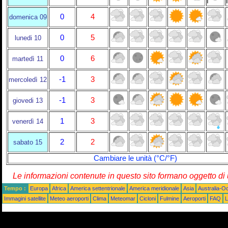
0
4
domenica 09
0
5
lunedi 10
0
6
martedì 11
-1
3
mercoledì 12
-1
3
giovedi 13
1
3
venerdì 14
2
2
sabato 15
Cambiare le unità (°C/°F)
Le informazioni contenute in questo sito formano oggetto d
Tempo :
Europa
Africa
America settentrionale
America meridionale
Asia
Australia-O
Immagini satellite
Meteo aeroporti
Clima
Meteomar
Cicloni
Fulmine
Aeroporti
FAQ
L