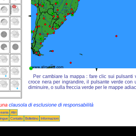
Per cambiare la mappa : fare clic sui pulsanti
croce nera per ingrandire, il pulsante verde con u
diminuire, o sulla freccia verde per le mappe adiac
i una
clausola di esclusione di responsabilità
ceania
Altri
ingue
Contatto
Bollettino
Informazioni