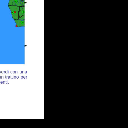
 verdi con una
n trattino per
enti.