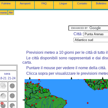
Fulmine
Aeroporti
FAQ
Lingue
Contatto
Bollettino
ceania
Altri
Città :
Previsioni meteo a 10 giorni per le città di tutto 
Le città disponibili sono rappresentati e dai dis
carta.
Puntare il mouse per vedere il nome della città.
Clicca sopra per visualizzare le previsioni mete
sera
18-21
21-24