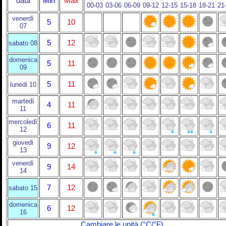
data
Min
Max
00-03
03-06
06-09
09-12
12-15
15-18
18-21
21
venerdì
5
10
07
5
12
sabato 08
domenica
5
11
09
5
11
lunedi 10
martedì
4
11
11
mercoledì
6
11
12
giovedi
9
12
13
venerdì
9
14
14
7
12
sabato 15
domenica
6
12
16
Cambiare le unità (°C/°F)