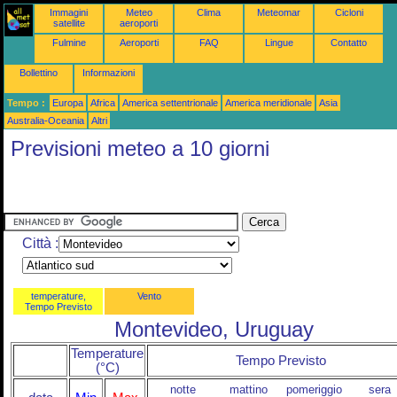
Immagini
Meteo
Clima
Meteomar
Cicloni
satellite
aeroporti
Fulmine
Aeroporti
FAQ
Lingue
Contatto
Bollettino
Informazioni
Tempo :
Europa
Africa
America settentrionale
America meridionale
Asia
Australia-Oceania
Altri
Previsioni meteo a 10 giorni
Città :
temperature,
Vento
Tempo Previsto
Montevideo, Uruguay
Temperature
Tempo Previsto
(°C)
notte
mattino
pomeriggio
sera