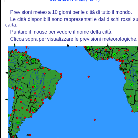
Previsioni meteo a 10 giorni per le città di tutto il mondo.
Le città disponibili sono rappresentati e dai dischi rossi su
carta.
Puntare il mouse per vedere il nome della città.
Clicca sopra per visualizzare le previsioni meteorologiche.