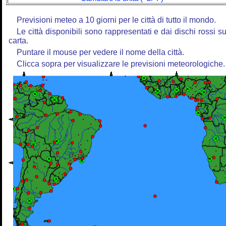
Previsioni meteo a 10 giorni per le città di tutto il mondo.
Le città disponibili sono rappresentati e dai dischi rossi su
carta.
Puntare il mouse per vedere il nome della città.
Clicca sopra per visualizzare le previsioni meteorologiche.