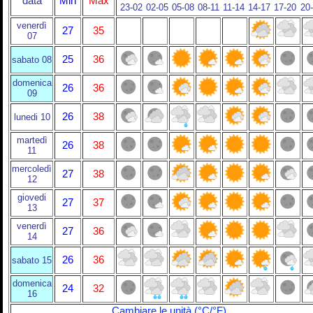
data
Min
Max
23-02
02-05
05-08
08-11
11-14
14-17
17-20
20
venerdì
27
35
07
25
36
sabato 08
domenica
26
36
09
26
38
lunedi 10
martedì
26
38
11
mercoledì
27
38
12
giovedi
27
37
13
venerdì
27
36
14
26
36
sabato 15
domenica
24
32
16
Cambiare le unità (°C/°F)