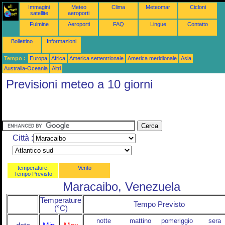
Immagini
Meteo
Clima
Meteomar
Cicloni
satellite
aeroporti
Fulmine
Aeroporti
FAQ
Lingue
Contatto
Bollettino
Informazioni
Tempo :
Europa
Africa
America settentrionale
America meridionale
Asia
Australia-Oceania
Altri
Previsioni meteo a 10 giorni
Città :
temperature,
Vento
Tempo Previsto
Maracaibo, Venezuela
Temperature
Tempo Previsto
(°C)
notte
mattino
pomeriggio
sera