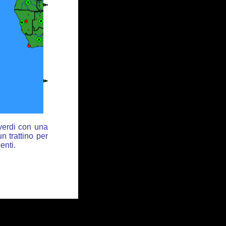
 verdi con una
n trattino per
enti.