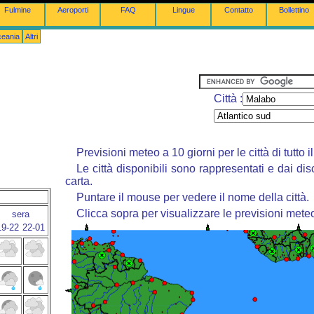
Fulmine
Aeroporti
FAQ
Lingue
Contatto
Bollettino
ceania
Altri
Città :
Previsioni meteo a 10 giorni per le città di tutto 
Le città disponibili sono rappresentati e dai dis
carta.
Puntare il mouse per vedere il nome della città.
Clicca sopra per visualizzare le previsioni mete
sera
19-22
22-01