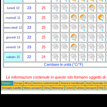
23
25
lunedi 10
23
25
martedì 11
23
25
mercoledì 12
22
25
giovedi 13
23
25
venerdì 14
22
24
sabato 15
Cambiare le unità (°C/°F)
Le informazioni contenute in questo sito formano oggetto d
Tempo :
Europa
Africa
America settentrionale
America meridionale
Asia
Australia-O
Immagini satellite
Meteo aeroporti
Clima
Meteomar
Cicloni
Fulmine
Aeroporti
FAQ
L