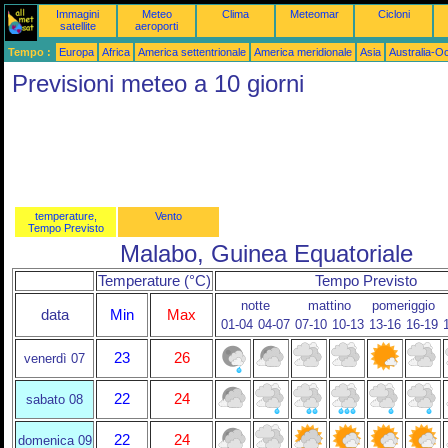
Immagini
Meteo
Clima
Meteomar
Cicloni
satellite
aeroporti
Tempo :
Europa
Africa
America settentrionale
America meridionale
Asia
Australia-O
Previsioni meteo a 10 giorni
temperature,
Vento
Tempo Previsto
Malabo, Guinea Equatoriale
Temperature (°C)
Tempo Previsto
notte
mattino
pomeriggio
data
Min
Max
01-04
04-07
07-10
10-13
13-16
16-19
23
26
venerdì 07
22
24
sabato 08
22
24
domenica 09